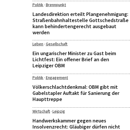
·
Politik
Brennpunkt
Landesdirektion erteilt Plangenehmigung:
Straßenbahnhaltestelle Gottschedstraße
kann behindertengerecht ausgebaut
werden
·
Leben
Gesellschaft
Ein ungarischer Minister zu Gast beim
Lichtfest: Ein offener Brief an den
Leipziger OBM
·
Politik
Engagement
Völkerschlachtdenkmal: OBM gibt mit
Gabelstapler Auftakt für Sanierung der
Haupttreppe
·
Wirtschaft
Leipzig
Handwerkskammer gegen neues
Insolvenzrecht: Gläubiger dürfen nicht