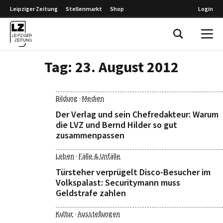
Leipziger Zeitung
Stellenmarkt
Shop
Login
Leipziger Zeitung
Tag:
23. August 2012
·
Bildung
Medien
Der Verlag und sein Chefredakteur: Warum
die LVZ und Bernd Hilder so gut
zusammenpassen
·
Leben
Fälle & Unfälle
Türsteher verprügelt Disco-Besucher im
Volkspalast: Securitymann muss
Geldstrafe zahlen
·
Kultur
Ausstellungen