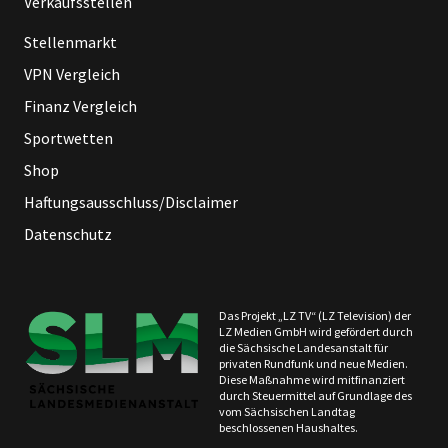
Verkaufsstellen
Stellenmarkt
VPN Vergleich
Finanz Vergleich
Sportwetten
Shop
Haftungsausschluss/Disclaimer
Datenschutz
Das Projekt „LZ TV“ (LZ Television) der
LZ Medien GmbH wird gefördert durch
die Sächsische Landesanstalt für
privaten Rundfunk und neue Medien.
Diese Maßnahme wird mitfinanziert
durch Steuermittel auf Grundlage des
vom Sächsischen Landtag
beschlossenen Haushaltes.