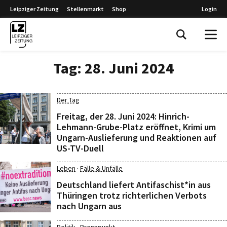
Leipziger Zeitung
Stellenmarkt
Shop
Login
Leipziger Zeitung
Tag:
28. Juni 2024
Der Tag
Freitag, der 28. Juni 2024: Hinrich-
Lehmann-Grube-Platz eröffnet, Krimi um
Ungarn-Auslieferung und Reaktionen auf
US-TV-Duell
·
Leben
Fälle & Unfälle
Deutschland liefert Antifaschist*in aus
Thüringen trotz richterlichen Verbots
nach Ungarn aus