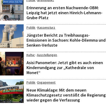
·
Politik
Brennpunkt
Erinnerung an ersten Nachwende-OBM:
Leipzig hat jetzt einen Hinrich-Lehmann-
Grube-Platz
·
Politik
Kassensturz
Jüngster Bericht zu Treibhausgas-
Emissionen in Sachsen: Kohle-Dilemma und
Senken-Verluste
·
Kultur
Ausstellungen
Asisi Panometer: Jetzt gibt es auch einen
Kinderrundgang zur „Kathedrale von
Monet“
·
Politik
Engagement
Neue Klimaklage: Mit dem neuen
Klimaschutzgesetz verstößt die Regierung
wieder gegen die Verfassung