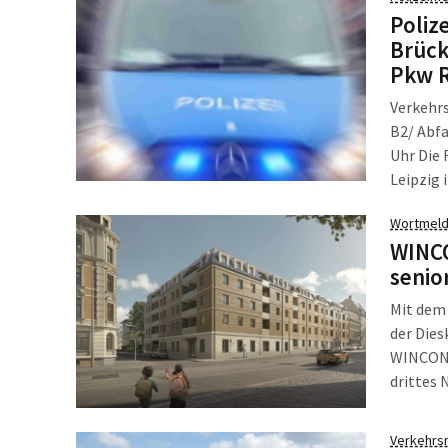
geringe
Poliz
Hinterm
Brück
Pkw R
Verkehrs
B2/ Abfa
Uhr Die 
Leipzig 
das Fahr
Wortmeld
fuhr mit
WINC
senio
Mit dem
der Dies
WINCON 
drittes 
– in Lei
März 20
Verkehrs