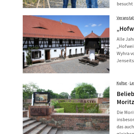
besucht 
der Stad
Büroräu
Veransta
„Hofw
Alle Jah
„Hofwei
Wyhra vo
Jenseits
kleines
Leckerei
Kultur
Le
·
Belieb
Moritz
Die Mori
insbeso
das auch
gleichen