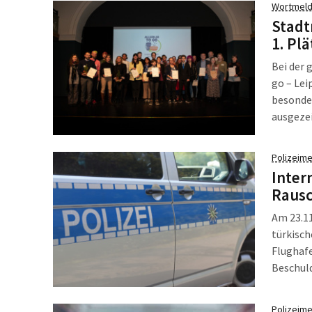
Wortmeld
Stadt
1. Pl
Bei der 
go – Lei
besonde
ausgeze
konnten 
oder Ziv
Polizeime
5.000 € 
Inter
Rausc
Am 23.11
türkisch
Flughafe
Beschul
(BKA) u
Verdach
Polizeime