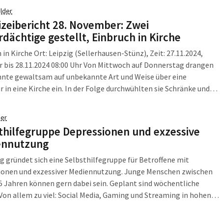
lder
lizeibericht 28. November: Zwei
rdächtige gestellt, Einbruch in Kirche
 in Kirche Ort: Leipzig (Sellerhausen-Stünz), Zeit: 27.11.2024,
r bis 28.11.2024 08:00 Uhr Von Mittwoch auf Donnerstag drangen
nte gewaltsam auf unbekannte Art und Weise über eine
r in eine Kirche ein. In der Folge durchwühlten sie Schränke und
en den Tresor zu entwenden, was jedoch misslang. Nach jetzigem
sstand stahlen die unbekannten Tatverdächtigen […]
er
thilfegruppe Depressionen und exzessive
ennutzung
ig gründet sich eine Selbsthilfegruppe für Betroffene mit
ionen und exzessiver Mediennutzung. Junge Menschen zwischen
5 Jahren können gern dabei sein. Geplant sind wöchentliche
 Von allem zu viel: Social Media, Gaming und Streaming in hohen
nnen in eine Mediensucht führen. Beginn, Dauer und Intensität
ht mehr kontrollierbar. Andere Aktivitäten […]