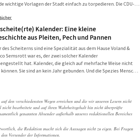
 wichtige Vorlagen der Stadt einfach zu torpedieren. Die CDU-
 in der Leipziger Ratsversammlung hat das am 21. Oktober gleich
Bücher
s versucht. Mit dem […]
scheite(rte) Kalender: Eine kleine
schichte aus Pleiten, Pech und Pannen
 des Scheiterns sind eine Spezialität aus dem Hause Voland &
ico Semsrott war es, der zwei solcher Kalender
gestellt hat. Kalender, die gleich auf mehrfache Weise nicht
 können. Sie sind an kein Jahr gebunden. Und die Spezies Mensch
h ja alle Mühe, jedes Jahr neue Paradebeispiele kläglichen
ns zu produzieren. Nun […]
ch auf den verschiedensten Wegen erreichen und die wir unseren Lesern nicht
l nicht bearbeitete und auf ihren Wahrheitsgehalt hin nicht überprüfte
 namentlich genannten Absender außerhalb unseres redaktionellen Bereiches
twortlich, die Redaktion macht sich die Aussagen nicht zu eigen. Bei Fragen
 den Versender der Informationen.