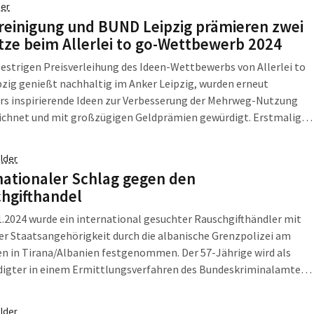
er
reinigung und BUND Leipzig prämieren zwei
ätze beim Allerlei to go-Wettbewerb 2024
gestrigen Preisverleihung des Ideen-Wettbewerbs von Allerlei to
pzig genießt nachhaltig im Anker Leipzig, wurden erneut
rs inspirierende Ideen zur Verbesserung der Mehrweg-Nutzung
ichnet und mit großzügigen Geldprämien gewürdigt. Erstmalig
sich die Teilnehmenden einer der beiden Kategorien Betriebe
ilgesellschaft zuordnen. An die Erstplatzierten wurden jeweils
lder
vergeben, um die […]
nationaler Schlag gegen den
hgifthandel
.2024 wurde ein international gesuchter Rauschgifthändler mit
er Staatsangehörigkeit durch die albanische Grenzpolizei am
n in Tirana/Albanien festgenommen. Der 57-Jährige wird als
digter in einem Ermittlungsverfahren des Bundeskriminalamtes
nter Sachleitung der Staatsanwaltschaft Dresden wegen
ts der bandenmäßigen Einfuhr von Betäubungsmitteln in nicht
lder