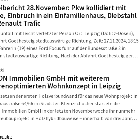
r Menge geführt. Ihm wird vorgeworfen, als mutmaßlicher
eibericht 28.November: Pkw kollidiert mit
ann und Drahtzieher […]
e, Einbruch in ein Einfamilienhaus, Diebstahl
enault Trafic
unfall mit leicht verletzter Person Ort: Leipzig (Dölitz-Dösen),
hrt Goethesteig stadtauswärtige Richtung, Zeit: 27.11.2024, 18:15
Fahrerin (19) eines Ford Focus fuhr auf der Bundesstraße 2 in
in stadtauswärtige Richtung. Nach der Abfahrt Goethesteig geriet
zeug aus bisher unbekannten Gründen von der Fahrspur ab und
er
 der rechten Fahrzeugseite auf […]
ON Immobilien GmbH mit weiterem
renoptimierten Wohnkonzept in Leipzig
 setzen der ersten Holzverbundwand für das neue Wohnprojekt in
kaustraße 64/66 im Stadtteil Kleinzschocher startete die
Immobilien GmbH in der letzten Novemberwoche ihr nunmehr
Neubauprojekt in Holzhybridbauweise – innerhalb von drei Jahren
pzig. Auf einem rund 4.000 m² großen Grundstück entstehen bis
26, 89 seniorenoptimierte Wohneinheiten sowie […]
melder