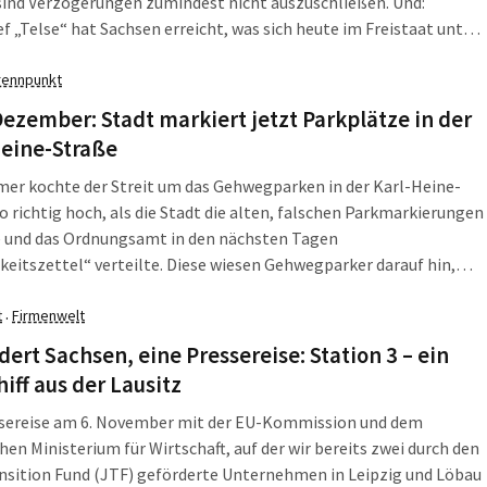
sind Verzögerungen zumindest nicht auszuschließen. Und:
f „Telse“ hat Sachsen erreicht, was sich heute im Freistaat unter
 im Erzgebirge, im Raum Chemnitz und in Dresden bemerkbar
 Die LZ fasst zusammen, was am Donnerstag, dem 28. November
rennpunkt
 […]
Dezember: Stadt markiert jetzt Parkplätze in der
Heine-Straße
er kochte der Streit um das Gehwegparken in der Karl-Heine-
o richtig hoch, als die Stadt die alten, falschen Parkmarkierungen
e und das Ordnungsamt in den nächsten Tagen
keitszettel“ verteilte. Diese wiesen Gehwegparker darauf hin,
s Gehwegparken schon immer verboten war, demnächst aber
t
Firmenwelt
gelder verhängt werden. Zur Diskussion im Stadtrat versprach
·
ubürgermeister […]
dert Sachsen, eine Pressereise: Station 3 – ein
hiff aus der Lausitz
ssereise am 6. November mit der EU-Kommission und dem
hen Ministerium für Wirtschaft, auf der wir bereits zwei durch den
nsition Fund (JTF) geförderte Unternehmen in Leipzig und Löbau