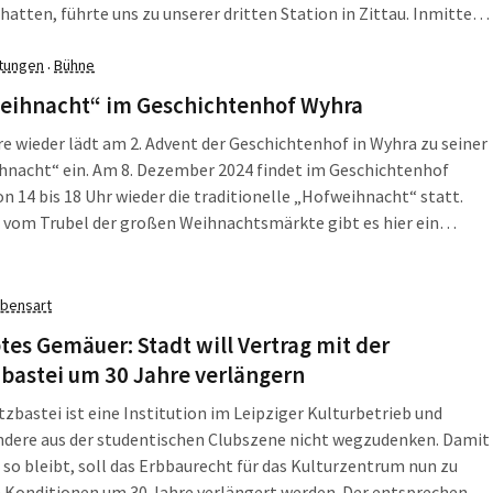
hatten, führte uns zu unserer dritten Station in Zittau. Inmitten
t, versteckt im dritten Stock eines Wohnhauses, befinden sich die
me der […]
ltungen
Bühne
·
eihnacht“ im Geschichtenhof Wyhra
re wieder lädt am 2. Advent der Geschichtenhof in Wyhra zu seiner
hnacht“ ein. Am 8. Dezember 2024 findet im Geschichtenhof
n 14 bis 18 Uhr wieder die traditionelle „Hofweihnacht“ statt.
 vom Trubel der großen Weihnachtsmärkte gibt es hier ein
, aber stimmungsvolles Familienprogramm mit Musik, Aktionen,
en und Verkaufsständen zu erleben. […]
bensart
tes Gemäuer: Stadt will Vertrag mit der
bastei um 30 Jahre verlängern
tzbastei ist eine Institution im Leipziger Kulturbetrieb und
ndere aus der studentischen Clubszene nicht wegzudenken. Damit
 so bleibt, soll das Erbbaurecht für das Kulturzentrum nun zu
 Konditionen um 30 Jahre verlängert werden. Der entsprechende