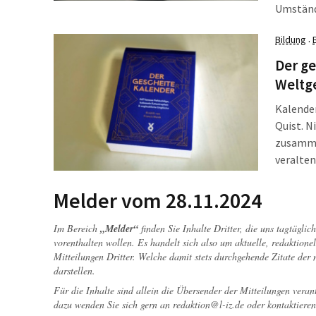
Umstände
Fraktion
Bildung
·
mehrmal
Der ge
Weltge
Kalender
Quist. N
zusammen
veralten
gibt sic
Scheiter
Melder vom 28.11.2024
Im Bereich
„Melder“
finden Sie Inhalte Dritter, die uns tagtägli
vorenthalten wollen. Es handelt sich also um aktuelle, redaktionel
Mitteilungen Dritter. Welche damit stets durchgehende Zitate der
darstellen.
Für die Inhalte sind allein die Übersender der Mitteilungen veran
dazu wenden Sie sich gern an
redaktion@l-iz.de
oder kontaktieren