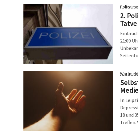
Polizeime
2. Po
Tatve
Einbruch
21:00 Uh
Unbekan
Seitentü
versucht
Kenntni
Wortmeld
Selbs
Medi
In Leipz
Depress
18 und 3
Treffen.
Dosen kö
sind nic