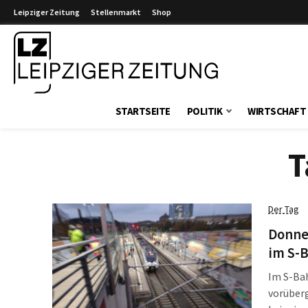
Leipziger Zeitung
Stellenmarkt
Shop
Leipziger Zeitung
STARTSEITE
POLITIK
WIRTSCHAFT
T
Der Tag
Donne
im S-
Im S-Ba
vorüber