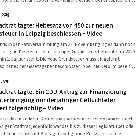
zwischen der Stadt Leipzig und der Stiftung Moritzbastei legt den
ns derzeit bei symbolischen 51 Cent […]
eipzig
adtrat tagte: Hebesatz von 450 zur neuen
teuer in Leipzig beschlossen + Video
nds in der Ratsversammlung am 21. November ging es dann noch
ichtig heißes Eisen – den Leipziger Grundsteuerhebesatz für 2025.
in 1. Januar steht. Die neue Grundsteuer muss eingeführt
so hat es der Gesetzgeber beschlossen. Aber die Reform beseitigt
h Ungerechtigkeiten, die sich über fast 90 Jahre angesammelt
Doch […]
eipzig
adtrat tagte: Ein CDU-Antrag zur Finanzierung
nterbringung minderjähriger Geflüchteter
ert folgerichtig + Video
ht ist das in anderen Kommunalparlamenten schon länger üblich
pziger Stadtrat jedenfalls war das bis zu dieser Legislaturperiode
e übliche Praxis: mit Anträgen völlig ohne Rücksicht auf die