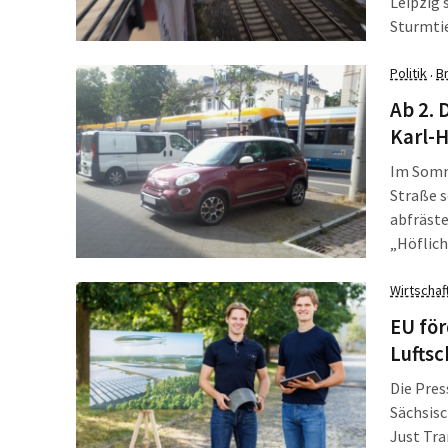
Leipzig 
Sturmtie
anderem
machte.
Politik
B
·
2024, in
Ab 2. 
Karl-
Im Somm
Straße s
abfräst
„Höflich
dass da
Wirtschaf
Ordnungs
dann Ba
EU för
Luftsc
Die Pre
Sächsisc
Just Tra