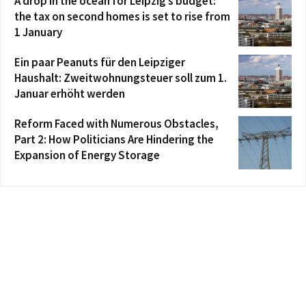
A drop in the ocean for Leipzig’s budget:
the tax on second homes is set to rise from
1 January
Ein paar Peanuts für den Leipziger
Haushalt: Zweitwohnungsteuer soll zum 1.
Januar erhöht werden
Reform Faced with Numerous Obstacles,
Part 2: How Politicians Are Hindering the
Expansion of Energy Storage