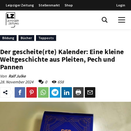
Leipziger Zeitung
Stellenmarkt
Shop
Login
Leipziger Zeitung
Bildung
Bücher
Topposts
Der gescheite(rte) Kalender: Eine kleine
Weltgeschichte aus Pleiten, Pech und
Pannen
Von
Ralf Julke
28. November 2024
0
658