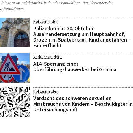
sich gern an
redaktion@l-iz.de
oder kontaktieren den Versender der
Informationen.
Polizeimelder
Polizeibericht 30. Oktober:
Auseinandersetzung am Hauptbahnhof,
Drogen im Spätverkauf, Kind angefahren –
Fahrerflucht
Verkehrsmelder
A14: Sperrung eines
Überführungsbauwerkes bei Grimma
Polizeimelder
Verdacht des schweren sexuellen
Missbrauchs von Kindern – Beschuldigter in
Untersuchungshaft