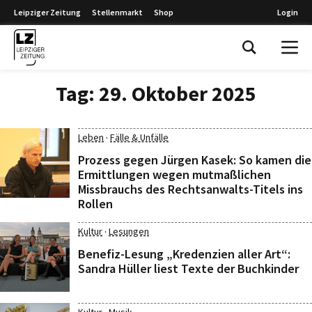
Leipziger Zeitung
Stellenmarkt
Shop
Login
Leipziger Zeitung
Tag:
29. Oktober 2025
·
Leben
Fälle & Unfälle
Prozess gegen Jürgen Kasek: So kamen die
Ermittlungen wegen mutmaßlichen
Missbrauchs des Rechtsanwalts-Titels ins
Rollen
·
Kultur
Lesungen
Benefiz-Lesung „Kredenzien aller Art“:
Sandra Hüller liest Texte der Buchkinder