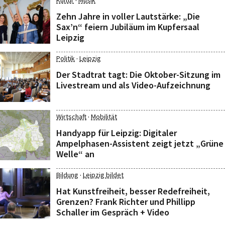
·
Kultur
Musik
Zehn Jahre in voller Lautstärke: „Die
Sax’n“ feiern Jubiläum im Kupfersaal
Leipzig
·
Politik
Leipzig
Der Stadtrat tagt: Die Oktober-Sitzung im
Livestream und als Video-Aufzeichnung
·
Wirtschaft
Mobilität
Handyapp für Leipzig: Digitaler
Ampelphasen-Assistent zeigt jetzt „Grüne
Welle“ an
·
Bildung
Leipzig bildet
Hat Kunstfreiheit, besser Redefreiheit,
Grenzen? Frank Richter und Phillipp
Schaller im Gespräch + Video