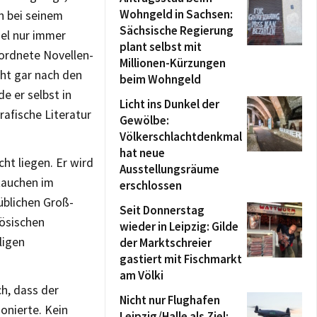
Wohngeld in Sachsen:
n bei seinem
Sächsische Regierung
gel nur immer
plant selbst mit
eordnete Novellen-
Millionen-Kürzungen
cht gar nach den
beim Wohngeld
 er selbst in
Licht ins Dunkel der
rafische Literatur
Gewölbe:
Völkerschlachtdenkmal
hat neue
ht liegen. Er wird
Ausstellungsräume
 tauchen im
erschlossen
üblichen Groß-
Seit Donnerstag
zösischen
wieder in Leipzig: Gilde
ligen
der Marktschreier
gastiert mit Fischmarkt
am Völki
h, dass der
Nicht nur Flughafen
onierte. Kein
Leipzig/Halle als Ziel: