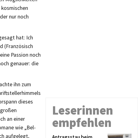
er kosmischen
 der nur noch
gesagt hat: Ich
nd (Französisch
meine Passion noch
 noch genauer: die
rachte ihn zum
riftstellerhimmels
Vorspann dieses
Leserinnen
r großen
empfehlen
ch an einer
omane wie „Bel-
ch aufgelegt,
Antragsstau beim