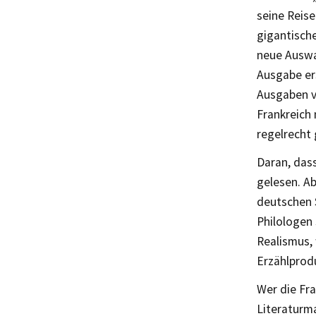
seine Reise
gigantisch
neue Auswa
Ausgabe ers
Ausgaben v
Frankreich 
regelrecht 
Daran, dass
gelesen. Ab
deutschen S
Philologen 
Realismus,
Erzählprod
Wer die Fra
Literaturma