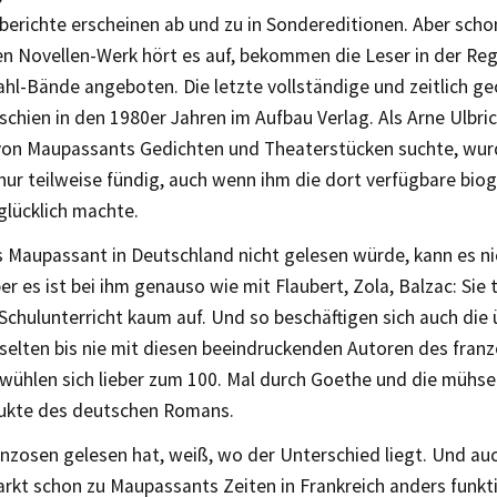
berichte erscheinen ab und zu in Sondereditionen. Aber scho
en Novellen-Werk hört es auf, bekommen die Leser in der Re
hl-Bände angeboten. Die letzte vollständige und zeitlich g
chien in den 1980er Jahren im Aufbau Verlag. Als Arne Ulbri
on Maupassants Gedichten und Theaterstücken suchte, wurde
nur teilweise fündig, auch wenn ihm die dort verfügbare biog
glücklich machte.
 Maupassant in Deutschland nicht gelesen würde, kann es nic
er es ist bei ihm genauso wie mit Flaubert, Zola, Balzac: Sie
chulunterricht kaum auf. Und so beschäftigen sich auch die 
selten bis nie mit diesen beeindruckenden Autoren des fran
 wühlen sich lieber zum 100. Mal durch Goethe und die mühse
ukte des deutschen Romans.
nzosen gelesen hat, weiß, wo der Unterschied liegt. Und auc
rkt schon zu Maupassants Zeiten in Frankreich anders funkti