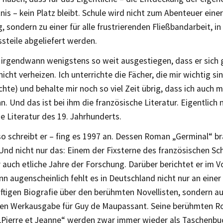
nis – kein Platz bleibt. Schule wird nicht zum Abenteuer ein
 sondern zu einer für alle frustrierenden Fließbandarbeit, in
ssteile abgeliefert werden.
t irgendwann wenigstens so weit ausgestiegen, dass er sich 
nicht verheizen. Ich unterrichte die Fächer, die mir wichtig si
hte) und behalte mir noch so viel Zeit übrig, dass ich auch 
n. Und das ist bei ihm die französische Literatur. Eigentlich
e Literatur des 19. Jahrhunderts.
so schreibt er – fing es 1997 an. Dessen Roman „Germinal“ b
Und nicht nur das: Einem der Fixsterne des französischen Sch
auch etliche Jahre der Forschung. Darüber berichtet er im 
n augenscheinlich fehlt es in Deutschland nicht nur an eine
ftigen Biografie über den berühmten Novellisten, sondern au
gen Werkausgabe für Guy de Maupassant. Seine berühmten R
„Pierre et Jeanne“ werden zwar immer wieder als Taschenbu