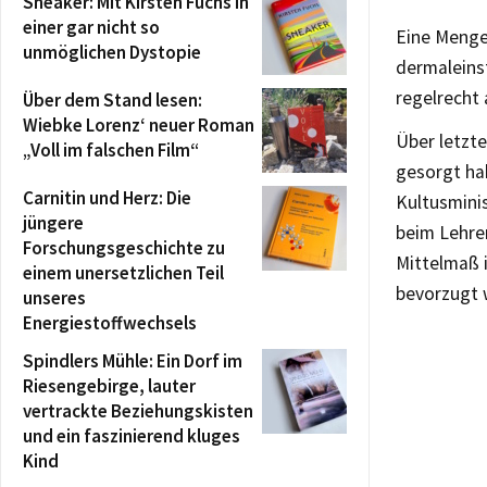
Sneaker: Mit Kirsten Fuchs in
einer gar nicht so
Eine Menge.
unmöglichen Dystopie
dermaleinst
regelrecht 
Über dem Stand lesen:
Wiebke Lorenz‘ neuer Roman
Über letzte
„Voll im falschen Film“
gesorgt hab
Carnitin und Herz: Die
Kultusminis
jüngere
beim Lehre
Forschungsgeschichte zu
Mittelmaß 
einem unersetzlichen Teil
bevorzugt 
unseres
Energiestoffwechsels
Spindlers Mühle: Ein Dorf im
Riesengebirge, lauter
vertrackte Beziehungskisten
und ein faszinierend kluges
Kind