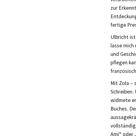
zur Erkennt
Entdeckung,
fertige Pre
Ulbricht is
lasse mich 
und Geschic
pflegen kan
französisch
Mit Zola – 
Schreiben. 
widmete er 
Buches. Den
aussagekrä
vollständi
Ami“ oder 