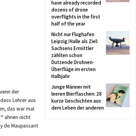
have already recorded
dozens of drone
overflights in the first
half of the year
Nicht nur Flughafen
Leipzig/Halle als Ziel:
Sachsens Ermittler
zählten schon
Dutzende Drohnen-
Überflüge im ersten
Halbjahr
Junge Männer mit
 wenn der
leeren Bierflaschen: 28
 dass Lehrer aus
kurze Geschichten aus
dem Leben der anderen
en, das war mal
r“ ahnen nicht
Guy de Maupassant