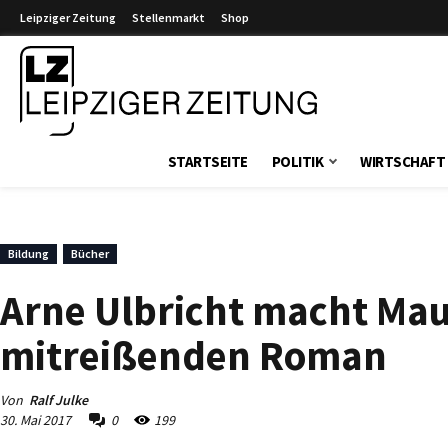
Leipziger Zeitung
Stellenmarkt
Shop
Leipziger Zeitung
STARTSEITE
POLITIK
WIRTSCHAFT
Bildung
Bücher
Arne Ulbricht macht Mau
mitreißenden Roman
Von
Ralf Julke
30. Mai 2017
0
199