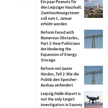
Ein paar Peanuts für
den Leipziger Haushalt:
Zweitwohnungsteuer
soll zum 1. Januar
erhöht werden
Reform Faced with
Numerous Obstacles,
Part 2: How Politicians
Are Hindering the
Expansion of Energy
Storage
Reform mit lauter
Hürden, Teil 2: Wie die
Politik den Speicher-
Ausbau verhindert
Leipzig/Halle Airport is
not the only target:
investigators in Saxony