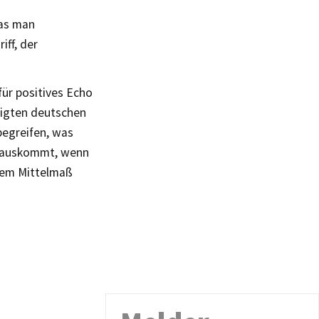
was man
ff, der
für positives Echo
inigten deutschen
begreifen, was
erauskommt, wenn
dem Mittelmaß