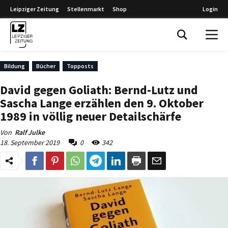
Leipziger Zeitung
Stellenmarkt
Shop
Login
Leipziger Zeitung
Bildung
Bücher
Topposts
David gegen Goliath: Bernd-Lutz und
Sascha Lange erzählen den 9. Oktober
1989 in völlig neuer Detailschärfe
Von
Ralf Julke
18. September 2019
0
342