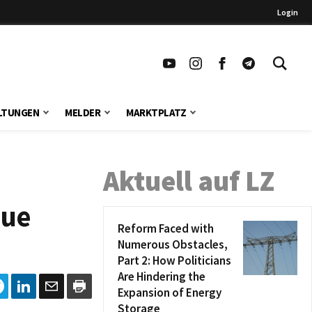
Login
LTUNGEN
MELDER
MARKTPLATZ
Aktuell auf LZ
eue
Reform Faced with
Numerous Obstacles,
Part 2: How Politicians
Are Hindering the
Expansion of Energy
Storage