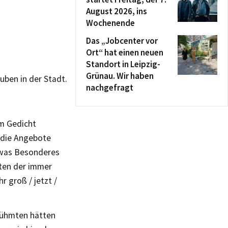
August 2026, ins
Wochenende
Das „Jobcenter vor
Ort“ hat einen neuen
Standort in Leipzig-
Grünau. Wir haben
uben in der Stadt.
nachgefragt
um Gedicht
n die Angebote
etwas Besonderes
aten der immer
r groß / jetzt /
rühmten hätten