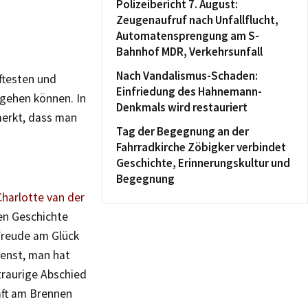
Polizeibericht 7. August:
Zeugenaufruf nach Unfallflucht,
Automatensprengung am S-
Bahnhof MDR, Verkehrsunfall
Nach Vandalismus-Schaden:
ftesten und
Einfriedung des Hahnemann-
gehen können. In
Denkmals wird restauriert
merkt, dass man
Tag der Begegnung an der
Fahrradkirche Zöbigker verbindet
Geschichte, Erinnerungskultur und
Begegnung
Charlotte van der
en Geschichte
Freude am Glück
ienst, man hat
traurige Abschied
aft am Brennen