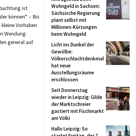
Wohngeld in Sachsen:
bachtung ist
Sächsische Regierung
oder können“ – Bis
plant selbst mit
o kleine Vorhaben
Millionen-Kürzungen
hen Wendung:
beim Wohngeld
den general auf
Licht ins Dunkel der
Gewölbe:
Völkerschlachtdenkmal
hat neue
Ausstellungsräume
erschlossen
Seit Donnerstag
wieder in Leipzig: Gilde
der Marktschreier
gastiert mit Fischmarkt
am Völki
Hallo Leipzig: So
startet Freitag, der 7.