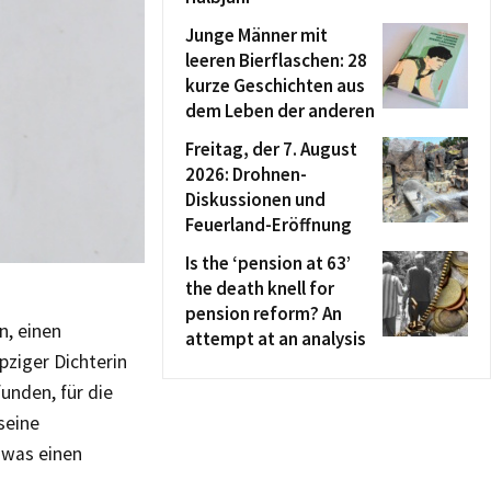
Junge Männer mit
leeren Bierflaschen: 28
kurze Geschichten aus
dem Leben der anderen
Freitag, der 7. August
2026: Drohnen-
Diskussionen und
Feuerland-Eröffnung
Is the ‘pension at 63’
the death knell for
pension reform? An
n, einen
attempt at an analysis
pziger Dichterin
unden, für die
seine
 was einen