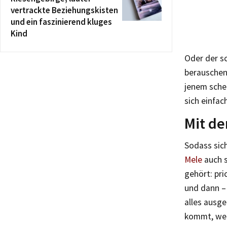
vertrackte Beziehungskisten
und ein faszinierend kluges
Kind
Oder der s
berauschen
jenem sche
sich einfac
Mit de
Sodass sich
Mele
auch s
gehört: pr
und dann –
alles ausge
kommt, weil