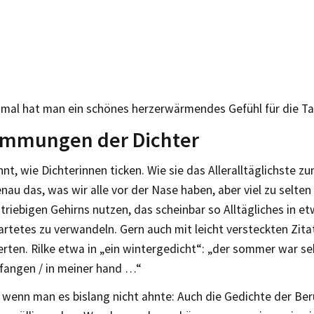
nmal hat man ein schönes herzerwärmendes Gefühl für die Ta
timmungen der Dichter
t, wie Dichterinnen ticken. Wie sie das Alleralltäglichste z
au das, was wir alle vor der Nase haben, aber viel zu selte
riebigen Gehirns nutzen, das scheinbar so Alltägliches in 
rtetes zu verwandeln. Gern auch mit leicht versteckten Zit
erten. Rilke etwa in „ein wintergedicht“: „der sommer war seh
efangen / in meiner hand …“
 wenn man es bislang nicht ahnte: Auch die Gedichte der Be