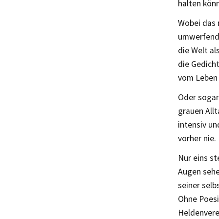
halten kön
Wobei das n
umwerfende
die Welt al
die Gedicht
vom Leben 
Oder sogar
grauen All
intensiv u
vorher nie.
Nur eins s
Augen sehen
seiner selb
Ohne Poesie
Heldenvere