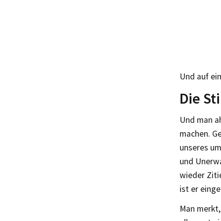
Und auf ei
Die S
Und man ahn
machen. Gen
unseres umt
und Unerwa
wieder Ziti
ist er eing
Man merkt,