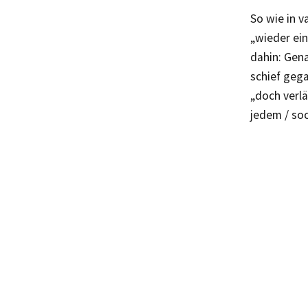
So wie in v
„wieder ein
dahin: Gena
schief geg
„doch verlä
jedem / soc