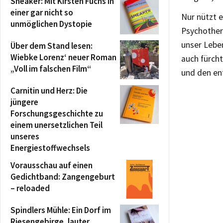
Sneaker: Mit Kirsten Fuchs in
einer gar nicht so
Nur nützt 
unmöglichen Dystopie
Psychothera
unser Lebe
Über dem Stand lesen:
Wiebke Lorenz‘ neuer Roman
auch fürch
„Voll im falschen Film“
und den en
Carnitin und Herz: Die
jüngere
Forschungsgeschichte zu
einem unersetzlichen Teil
unseres
Energiestoffwechsels
Vorausschau auf einen
Gedichtband: Zangengeburt
– reloaded
Spindlers Mühle: Ein Dorf im
Riesengebirge, lauter