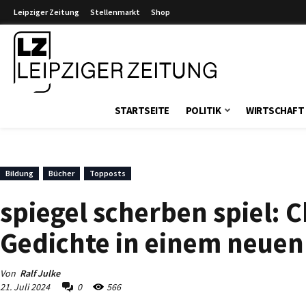
Leipziger Zeitung
Stellenmarkt
Shop
Leipziger Zeitung
STARTSEITE
POLITIK
WIRTSCHAFT
Bildung
Bücher
Topposts
spiegel scherben spiel: 
Gedichte in einem neuen
Von
Ralf Julke
21. Juli 2024
0
566