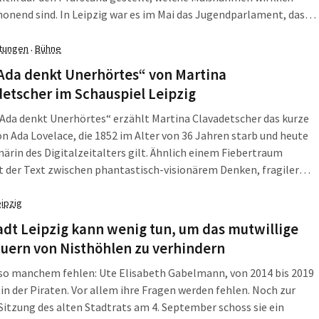
onend sind. In Leipzig war es im Mai das Jugendparlament, das
ag dazu stellte. Aber die lange Dauer bis zur Anerkennung der
lwahl hat den Beschluss immer mehr verzögert. Jetzt schließt
ltungen
Bühne
·
h der Ökolöwe der Forderung an.
Ada denkt Unerhörtes“ von Martina
etscher im Schauspiel Leipzig
 Ada denkt Unerhörtes“ erzählt Martina Clavadetscher das kurze
n Ada Lovelace, die 1852 im Alter von 36 Jahren starb und heute
onärin des Digitalzeitalters gilt. Ähnlich einem Fiebertraum
rt der Text zwischen phantastisch-visionärem Denken, fragiler
chkeit und gesellschaftlichen Zwängen.
eipzig
adt Leipzig kann wenig tun, um das mutwillige
uern von Nisthöhlen zu verhindern
 so manchem fehlen: Ute Elisabeth Gabelmann, von 2014 bis 2019
in der Piraten. Vor allem ihre Fragen werden fehlen. Noch zur
Sitzung des alten Stadtrats am 4. September schoss sie ein