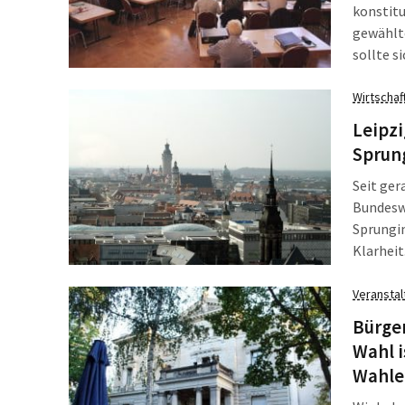
konstitu
gewählt
sollte s
wegen ei
konstitu
Wirtschaf
anschlie
Leipzi
Zusamm
Sprun
Seit ger
Bundeswi
Sprungi
Klarheit
Agentur 
Forschun
Veransta
Experime
Bürge
Laufzeit
Wahl i
Euro ge
Wahle