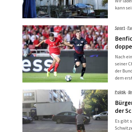
Wir lade
kann sei
Sport
Fu
·
Benfic
doppe
Nach ein
seiner 
der Bund
dem erst
unterhal
interess
Politik
B
·
Bürger
der S
Es gibt 
Schwitze