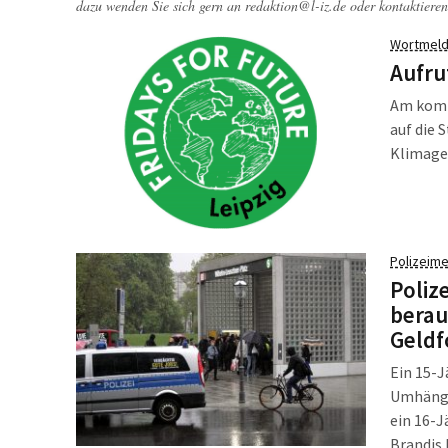
dazu wenden Sie sich gern an
redaktion@l-iz.de
oder kontaktieren
Wortmeld
Aufru
Am komm
auf die
Klimager
Polizeime
Poliz
berau
Geldf
Ein 15-J
Umhänge
ein 16-J
Brandis 