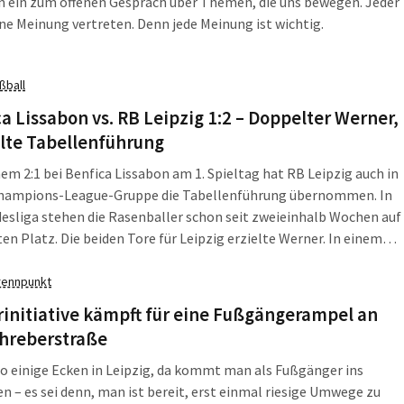
n ein zum offenen Gespräch über Themen, die uns bewegen. Jeder
ne Meinung vertreten. Denn jede Meinung ist wichtig.
ßball
a Lissabon vs. RB Leipzig 1:2 – Doppelter Werner,
lte Tabellenführung
em 2:1 bei Benfica Lissabon am 1. Spieltag hat RB Leipzig auch in
Champions-League-Gruppe die Tabellenführung übernommen. In
esliga stehen die Rasenballer schon seit zweieinhalb Wochen auf
en Platz. Die beiden Tore für Leipzig erzielte Werner. In einem
tsamen, schnellen Spiel wurde es vor allem im letzten Viertel
ant.
rennpunkt
initiative kämpft für eine Fußgängerampel an
chreberstraße
so einige Ecken in Leipzig, da kommt man als Fußgänger ins
n – es sei denn, man ist bereit, erst einmal riesige Umwege zu