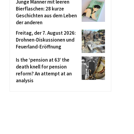
Junge Männer mit leeren
Bierflaschen: 28 kurze
Geschichten aus dem Leben
der anderen
Freitag, der 7. August 2026:
Drohnen-Diskussionen und
Feuerland-Eröffnung
Is the ‘pension at 63’ the
death knell for pension
reform? An attempt at an
analysis