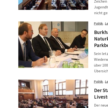
Zeichen 
Jugendhi
nicht g
Politike
Politik
L
·
(SPD) ha
Burkh
Natur
Parkb
Sein let
Wiederwa
über 100
Übersich
werden. 
Politik
L
·
Ratsver
Der St
Lives
Der neue