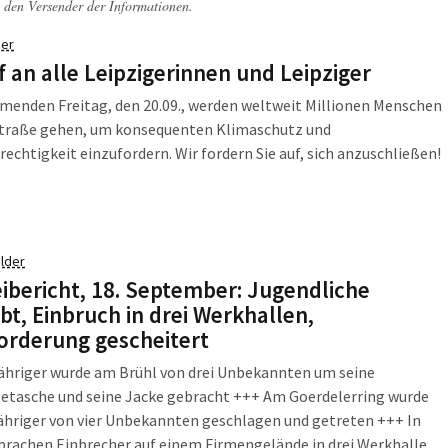
 den Versender der Informationen.
er
f an alle Leipzigerinnen und Leipziger
enden Freitag, den 20.09., werden weltweit Millionen Menschen
 Straße gehen, um konsequenten Klimaschutz und
echtigkeit einzufordern. Wir fordern Sie auf, sich anzuschließen!
lder
eibericht, 18. September: Jugendliche
bt, Einbruch in drei Werkhallen,
orderung gescheitert
ähriger wurde am Brühl von drei Unbekannten um seine
tasche und seine Jacke gebracht +++ Am Goerdelerring wurde
ähriger von vier Unbekannten geschlagen und getreten +++ In
brachen Einbrecher auf einem Firmengelände in drei Werkhallen