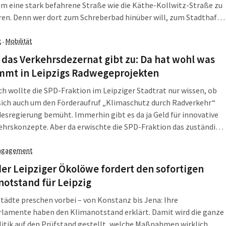
um eine stark befahrene Straße wie die Käthe-Kollwitz-Straße zu
en. Denn wer dort zum Schreberbad hinüber will, zum Stadthafen
n umgekehrter Richtung – zur Thomasschule oder zur
rche, der hat ein Problem. Deswegen wirbt eine Petition jetzt für
t
Mobilität
·
gängerampel an der Stelle.
 das Verkehrsdezernat gibt zu: Da hat wohl was
mmt in Leipzigs Radwegeprojekten
ch wollte die SPD-Fraktion im Leipziger Stadtrat nur wissen, ob
sich auch um den Förderaufruf „Klimaschutz durch Radverkehr“
esregierung bemüht. Immerhin gibt es da ja Geld für innovative
hrskonzepte. Aber da erwischte die SPD-Fraktion das zuständige
 an einer Schwachstelle.
ngagement
er Leipziger Ökolöwe fordert den sofortigen
otstand für Leipzig
tädte preschen vorbei – von Konstanz bis Jena: Ihre
rlamente haben den Klimanotstand erklärt. Damit wird die ganze
itik auf den Prüfstand gestellt, welche Maßnahmen wirklich