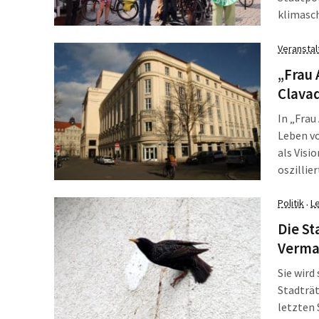
klimasch
den Antr
Kommuna
Veransta
sich auc
„Frau 
Clavad
In „Frau
Leben vo
als Visi
oszillie
Körperli
Politik
L
·
Die St
Verma
Sie wird
Stadträt
letzten 