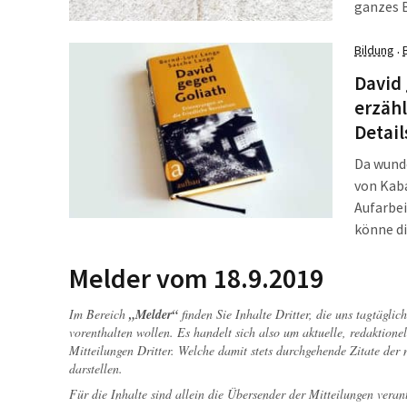
ganzes 
Vögeln i
Bildung
·
David 
erzähl
Detail
Da wunde
von Kaba
Aufarbei
könne di
kommt de
Melder vom 18.9.2019
noch kei
Im Bereich
„Melder“
finden Sie Inhalte Dritter, die uns tagtägli
vorenthalten wollen. Es handelt sich also um aktuelle, redaktionel
Mitteilungen Dritter. Welche damit stets durchgehende Zitate der
darstellen.
Für die Inhalte sind allein die Übersender der Mitteilungen veran