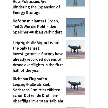
How Politicians Are
Hindering the Expansion of
Energy Storage
Reform mit lauter Hürden,
Teil 2: Wie die Politik den
Speicher-Ausbau verhindert
Leipzig/Halle Airport is not
the only target:
investigators in Saxony have
already recorded dozens of
drone overflights in the first
half of the year
Nicht nur Flughafen
Leipzig/Halle als Ziel:
Sachsens Ermittler zählten
schon Dutzende Drohnen-
Überflüge im ersten Halbjahr