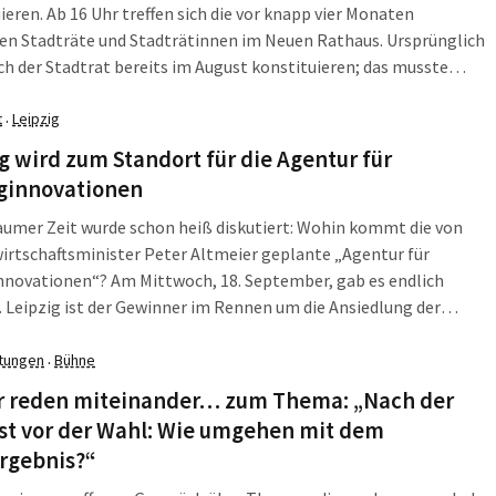
ieren. Ab 16 Uhr treffen sich die vor knapp vier Monaten
en Stadträte und Stadträtinnen im Neuen Rathaus. Ursprünglich
ich der Stadtrat bereits im August konstituieren; das musste
nes Verwaltungsfehlers jedoch verschoben werden. Die
ierende Sitzung ist bei der L-IZ im Livestream zu sehen und
t
Leipzig
·
ßend als Aufzeichnung verfügbar. Zudem folgt eine schriftliche
g wird zum Standort für die Agentur für
enfassung.
ginnovationen
aumer Zeit wurde schon heiß diskutiert: Wohin kommt die von
rtschaftsminister Peter Altmeier geplante „Agentur für
nnovationen“? Am Mittwoch, 18. September, gab es endlich
. Leipzig ist der Gewinner im Rennen um die Ansiedlung der
für Sprunginnovationen. Laut Bundesministerium für Bildung und
g (BMBF) wird die Agentur zunächst befristet als
ltungen
Bühne
·
ntierphase für eine Laufzeit von zehn Jahren geplant. Für diese
r reden miteinander… zum Thema: „Nach der
 wird mit einem Mittelbedarf von insgesamt rund einer Milliarde
st vor der Wahl: Wie umgehen mit dem
rechnet.
rgebnis?“