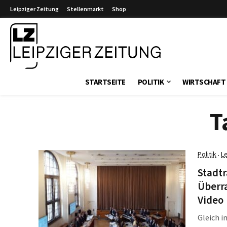
Leipziger Zeitung
Stellenmarkt
Shop
Leipziger Zeitung
STARTSEITE
POLITIK
WIRTSCHAFT
T
Politik
L
·
Stadtr
Überr
Video
Gleich i