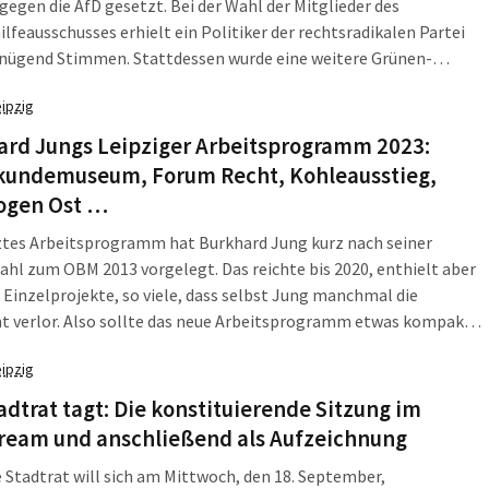
gegen die AfD gesetzt. Bei der Wahl der Mitglieder des
lfeausschusses erhielt ein Politiker der rechtsradikalen Partei
enügend Stimmen. Stattdessen wurde eine weitere Grünen-
rin in den Ausschuss gewählt. Oberbürgermeister Burkhard Jung
eipzig
tte zuvor für sachliche Diskussionen im Stadtrat geworben.
ard Jungs Leipziger Arbeitsprogramm 2023:
kundemuseum, Forum Recht, Kohleausstieg,
ogen Ost …
ztes Arbeitsprogramm hat Burkhard Jung kurz nach seiner
hl zum OBM 2013 vorgelegt. Das reichte bis 2020, enthielt aber
 Einzelprojekte, so viele, dass selbst Jung manchmal die
t verlor. Also sollte das neue Arbeitsprogramm etwas kompakter
Am Mittwoch, 18. September, stellte es Jung kurz vor der
eipzig
sammlung vor.
adtrat tagt: Die konstituierende Sitzung im
tream und anschließend als Aufzeichnung
 Stadtrat will sich am Mittwoch, den 18. September,