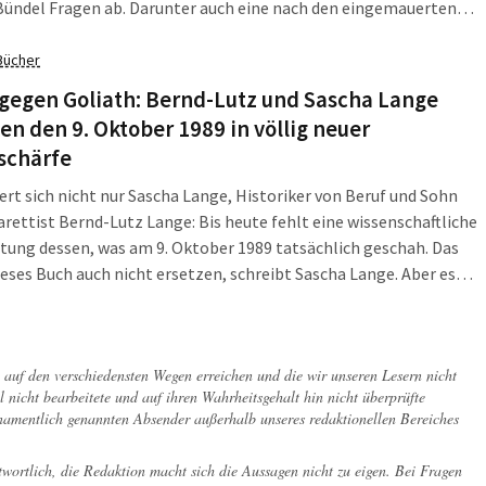
Bündel Fragen ab. Darunter auch eine nach den eingemauerten
n der Stadt.
Bücher
gegen Goliath: Bernd-Lutz und Sascha Lange
en den 9. Oktober 1989 in völlig neuer
schärfe
rt sich nicht nur Sascha Lange, Historiker von Beruf und Sohn
rettist Bernd-Lutz Lange: Bis heute fehlt eine wissenschaftliche
tung dessen, was am 9. Oktober 1989 tatsächlich geschah. Das
eses Buch auch nicht ersetzen, schreibt Sascha Lange. Aber es
m, was an diesem Tag in Leipzig geschah, so nah wie bisher
n Buch.
ch auf den verschiedensten Wegen erreichen und die wir unseren Lesern nicht
l nicht bearbeitete und auf ihren Wahrheitsgehalt hin nicht überprüfte
 namentlich genannten Absender außerhalb unseres redaktionellen Bereiches
twortlich, die Redaktion macht sich die Aussagen nicht zu eigen. Bei Fragen