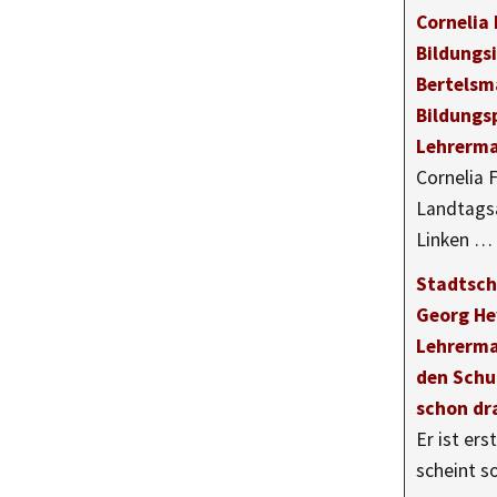
Cornelia 
Bildungs
Bertelsm
Bildungs
Lehrerma
Cornelia F
Landtags
Linken …
Stadtsch
Georg H
Lehrerma
den Schul
schon dr
Er ist ers
scheint s