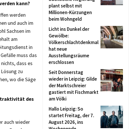
 werden kann?
plant selbst mit
Millionen-Kürzungen
affen werden
beim Wohngeld
hen und auch im
Licht ins Dunkel der
ohl Sachsen im
Gewölbe:
ehalt am
Völkerschlachtdenkmal
itungsdienst in
hat neue
s Gefälle muss das
Ausstellungsräume
erschlossen
 nichts, dass es
e Lösung zu
Seit Donnerstag
wieder in Leipzig: Gilde
chen, wo die Säge
der Marktschreier
gastiert mit Fischmarkt
am Völki
traktivität des
Hallo Leipzig: So
startet Freitag, der 7.
er auch wieder
August 2026, ins
Wochenende