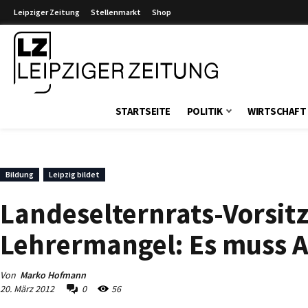
Leipziger Zeitung
Stellenmarkt
Shop
Leipziger Zeitung
STARTSEITE
POLITIK
WIRTSCHAFT
Bildung
Leipzig bildet
Landeselternrats-Vorsit
Lehrermangel: Es muss A
Von
Marko Hofmann
20. März 2012
0
56