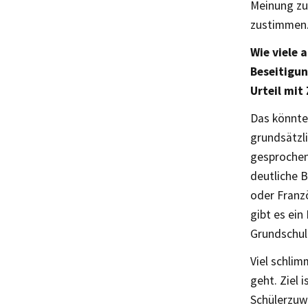
Meinung zu 
zustimmen. 
Wie viele 
Beseitigun
Urteil mit
Das könnte 
grundsätzli
gesprochen
deutliche 
oder Franz
gibt es ein
Grundschull
Viel schli
geht. Ziel i
Schülerzuwa