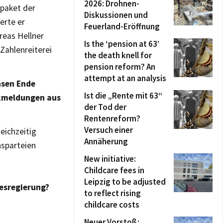
2026: Drohnen-
spaket der
Diskussionen und
erte er
Feuerland-Eröffnung
reas Hellner
Is the ‘pension at 63’
Zahlenreiterei
the death knell for
pension reform? An
attempt at an analysis
chsen Ende
Ist die „Rente mit 63“
ckmeldungen aus
der Tod der
Rentenreform?
Versuch einer
eichzeitig
Annäherung
nsparteien
New initiative:
Childcare fees in
Leipzig to be adjusted
desregierung?
to reflect rising
childcare costs
Neuer Vorstoß: