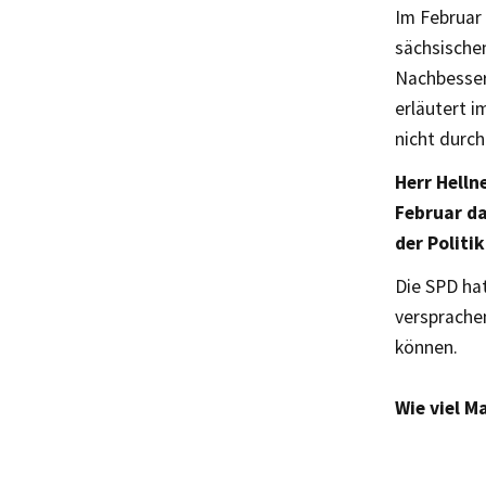
Im Februar 
sächsische
Nachbesser
erläutert i
nicht durc
Herr Helln
Februar d
der Politik
Die SPD hat
versprachen
können.
Wie viel M