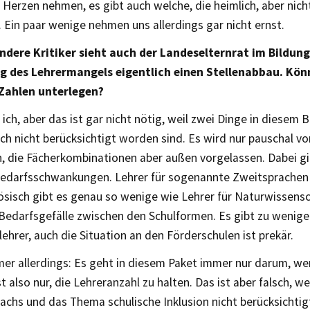
Herzen nehmen, es gibt auch welche, die heimlich, aber nicht
Ein paar wenige nehmen uns allerdings gar nicht ernst.
andere Kritiker sieht auch der Landeselternrat im Bildun
g des Lehrermangels eigentlich einen Stellenabbau. Könn
 Zahlen unterlegen?
ich, aber das ist gar nicht nötig, weil zwei Dinge in diesem 
ch nicht berücksichtigt worden sind. Es wird nur pauschal vo
, die Fächerkombinationen aber außen vorgelassen. Dabei gi
Bedarfsschwankungen. Lehrer für sogenannte Zweitsprachen
ösisch gibt es genau so wenige wie Lehrer für Naturwissens
 Bedarfsgefälle zwischen den Schulformen. Es gibt zu wenige
ehrer, auch die Situation an den Förderschulen ist prekär.
mmer allerdings: Es geht in diesem Paket immer nur darum, 
st also nur, die Lehreranzahl zu halten. Das ist aber falsch, we
chs und das Thema schulische Inklusion nicht berücksichtigt