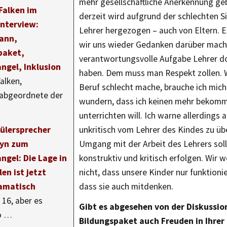
mehr gesellschaftliche Anerkennung ge
Falken im
derzeit wird aufgrund der schlechten S
interview:
Lehrer hergezogen – auch von Eltern. E
ann,
wir uns wieder Gedanken darüber mache
paket,
verantwortungsvolle Aufgabe Lehrer do
ngel, Inklusion
haben. Dem muss man Respekt zollen. 
alken,
Beruf schlecht mache, brauche ich mich
abgeordnete der
wundern, dass ich keinen mehr bekomm
unterrichten will. Ich warne allerdings a
ülersprecher
unkritisch vom Lehrer des Kindes zu ü
eyn zum
Umgang mit der Arbeit des Lehrers soll
ngel: Die Lage in
konstruktiv und kritisch erfolgen. Wir w
en ist jetzt
nicht, dass unsere Kinder nur funktioni
amatisch
dass sie auch mitdenken.
t 16, aber es
Gibt es abgesehen von der Diskussio
o …
Bildungspaket auch Freuden in Ihrer