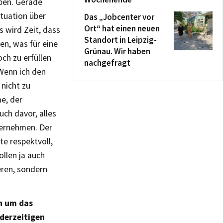
ben. Gerade
ituation über
Das „Jobcenter vor
Ort“ hat einen neuen
s wird Zeit, dass
Standort in Leipzig-
n, was für eine
Grünau. Wir haben
ch zu erfüllen
nachgefragt
Wenn ich den
 nicht zu
e, der
uch davor, alles
bernehmen. Der
te respektvoll,
ollen ja auch
eren, sondern
n um das
 derzeitigen