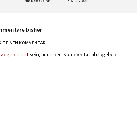
die Redaktion
„LZ & L-IZ.de“
mmentare bisher
SIE EINEN KOMMENTAR
n
angemeldet
sein, um einen Kommentar abzugeben.