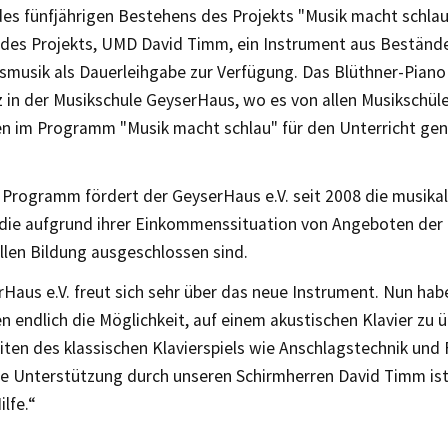
des fünfjährigen Bestehens des Projekts "Musik macht schlau"
 des Projekts, UMD David Timm, ein Instrument aus Beständ
smusik als Dauerleihgabe zur Verfügung. Das Blüthner-Piano
z in der Musikschule GeyserHaus, wo es von allen Musikschül
en im Programm "Musik macht schlau" für den Unterricht ge
 Programm fördert der GeyserHaus e.V. seit 2008 die musikal
die aufgrund ihrer Einkommenssituation von Angeboten der 
llen Bildung ausgeschlossen sind.
Haus e.V. freut sich sehr über das neue Instrument. Nun hab
n endlich die Möglichkeit, auf einem akustischen Klavier zu
iten des klassischen Klavierspiels wie Anschlagstechnik und 
Die Unterstützung durch unseren Schirmherren David Timm ist
ilfe.“