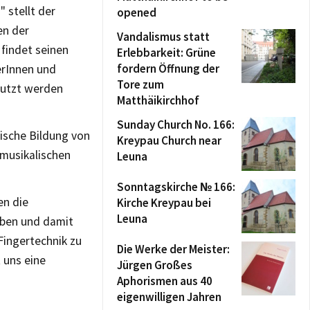
 stellt der
opened
en der
Vandalismus statt
 findet seinen
Erlebbarkeit: Grüne
fordern Öffnung der
erInnen und
Tore zum
nutzt werden
Matthäikirchhof
Sunday Church No. 166:
ische Bildung von
Kreypau Church near
musikalischen
Leuna
Sonntagskirche № 166:
en die
Kirche Kreypau bei
Leuna
 üben und damit
Fingertechnik zu
Die Werke der Meister:
 uns eine
Jürgen Großes
Aphorismen aus 40
eigenwilligen Jahren