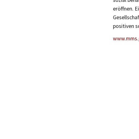
sozial ben
eröffnen. E
Gesellschaf
positiven s
www.mms.g