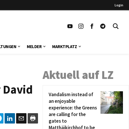
Login
LTUNGEN
MELDER
MARKTPLATZ
Aktuell auf LZ
 David
Vandalism instead of
an enjoyable
experience: the Greens
are calling for the
gates to
Matthäikirchhof to be