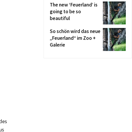
The new ‘Feuerland’ is
going to be so
beautiful
So schön wird das neue
„Feuerland“ im Zoo +
Galerie
 des
us