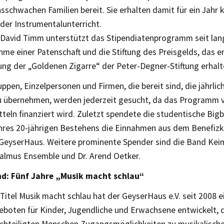
schwachen Familien bereit. Sie erhalten damit für ein Jahr 
der Instrumentalunterricht.
 David Timm unterstützt das Stipendiatenprogramm seit lang
me einer Patenschaft und die Stiftung des Preisgelds, das er
ung der „Goldenen Zigarre“ der Peter-Degner-Stiftung erhalt
ppen, Einzelpersonen und Firmen, die bereit sind, die jährlich
u übernehmen, werden jederzeit gesucht, da das Programm v
teln finanziert wird. Zuletzt spendete die studentische Big
 ihres 20-jährigen Bestehens die Einnahmen aus dem Benefizk
GeyserHaus. Weitere prominente Spender sind die Band Keim
Calmus Ensemble und Dr. Arend Oetker.
nd: Fünf Jahre „Musik macht schlau“
itel Musik macht schlau hat der GeyserHaus e.V. seit 2008 e
eboten für Kinder, Jugendliche und Erwachsene entwickelt, 