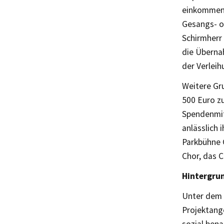
einkommens
Gesangs- o
Schirmherr
die Übernah
der Verleih
Weitere Gru
500 Euro z
Spendenmit
anlässlich
Parkbühne 
Chor, das 
Hintergru
Unter dem T
Projektang