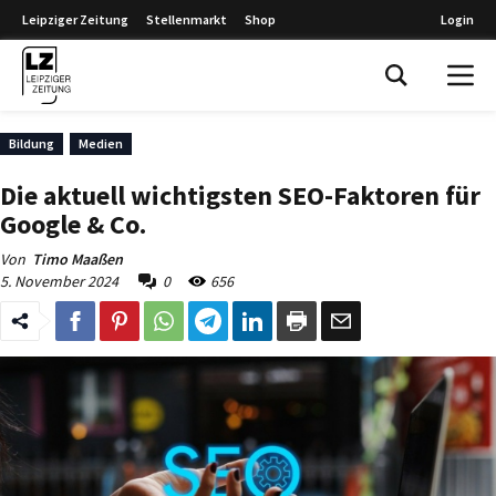
Leipziger Zeitung
Stellenmarkt
Shop
Login
Leipziger Zeitung
Bildung
Medien
Die aktuell wichtigsten SEO-Faktoren für
Google & Co.
Von
Timo Maaßen
5. November 2024
0
656