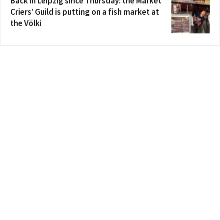
Back in Leipzig since Thursday: the Market
Criers’ Guild is putting on a fish market at
the Völki