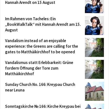
Hannah Arendt on 15 August
Im Rahmen von Tacheles: Ein
„BookWalkTalk“ mit Hannah Arendt am 15.
August
Vandalism instead of an enjoyable
experience: the Greens are calling for the
gates to Matthäikirchhof to be opened
Vandalismus statt Erlebbarkeit: Grüne
fordern Öffnung der Tore zum
Matthäikirchhof
Sunday Church No. 166: Kreypau Church
near Leuna
Sonntagskirche № 166: Kirche Kreypau bei