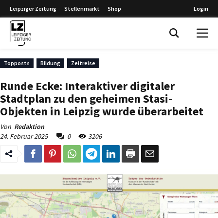
Leipziger Zeitung
Stellenmarkt
Shop
Login
Leipziger Zeitung
Topposts
Bildung
Zeitreise
Runde Ecke: Interaktiver digitaler
Stadtplan zu den geheimen Stasi-
Objekten in Leipzig wurde überarbeitet
Von
Redaktion
24. Februar 2025
0
3206