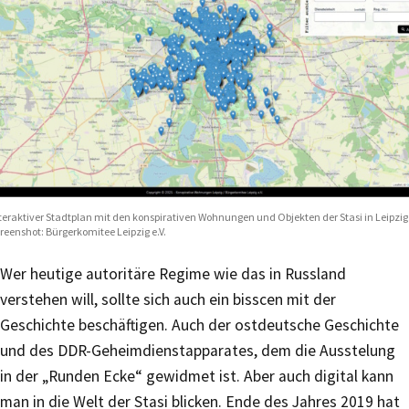
teraktiver Stadtplan mit den konspirativen Wohnungen und Objekten der Stasi in Leipzig
reenshot: Bürgerkomitee Leipzig e.V.
Wer heutige autoritäre Regime wie das in Russland
verstehen will, sollte sich auch ein bisscen mit der
Geschichte beschäftigen. Auch der ostdeutsche Geschichte
und des DDR-Geheimdienstapparates, dem die Ausstelung
in der „Runden Ecke“ gewidmet ist. Aber auch digital kann
man in die Welt der Stasi blicken. Ende des Jahres 2019 hat