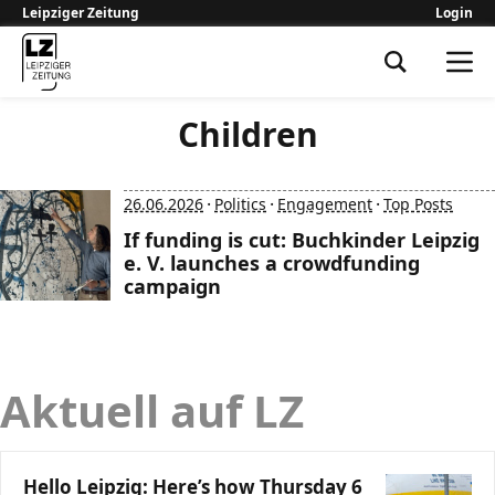
Leipziger Zeitung
Login
Leipziger Zeitung
Children
·
·
·
26.06.2026
Politics
Engagement
Top Posts
If funding is cut: Buchkinder Leipzig
e. V. launches a crowdfunding
campaign
Aktuell auf LZ
Hello Leipzig: Here’s how Thursday 6