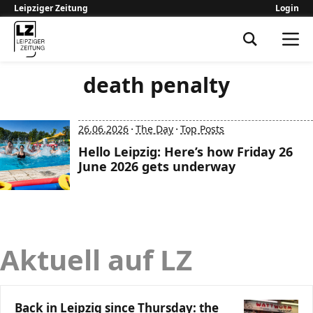
Leipziger Zeitung
Login
Leipziger Zeitung
death penalty
·
·
26.06.2026
The Day
Top Posts
Hello Leipzig: Here’s how Friday 26
June 2026 gets underway
Aktuell auf LZ
Back in Leipzig since Thursday: the