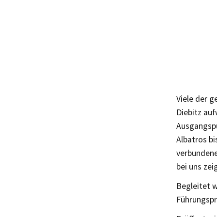
Viele der 
Diebitz auf
Ausgangspu
Albatros b
verbundene
bei uns zei
Begleitet w
Führungspr