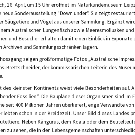
h, 16. April, um 15 Uhr eröffnet im Naturkundemuseum Leipz
e neue Sonderausstellung "Down under". Sie zeigt restaurier
er Säugetiere und Vögel aus unserer Sammlung. Ergänzt wird
 einem Australischen Lungenfisch sowie Meeresmollusken und 
en und Besucher erhalten damit einen Einblick in Exponate u
en Archiven und Sammlungsschränken lagern.
hossgang zeigen großformatige Fotos „Australische Impress
eps-Brettschneider, der kommissarischen Leiterin des Museu
e.
t des kleinsten Kontinents weist viele Besonderheiten auf. Au
ender Fossilien“. Die Baupläne dieser Organismen sind im Fa
e seit 400 Millionen Jahren überliefert, enge Verwandte vo
r lebten schon in der Kreidezeit. Unser Bild dieses Landes p
euteltiere. Neben Kängurus, dem Koala oder dem Beutelteufe
ten zu sehen, die in den Lebensgemeinschaften unterschiedl