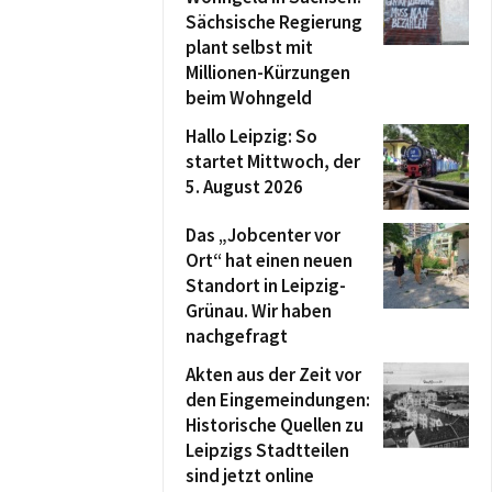
Sächsische Regierung
plant selbst mit
Millionen-Kürzungen
beim Wohngeld
Hallo Leipzig: So
startet Mittwoch, der
5. August 2026
Das „Jobcenter vor
Ort“ hat einen neuen
Standort in Leipzig-
Grünau. Wir haben
nachgefragt
Akten aus der Zeit vor
den Eingemeindungen:
Historische Quellen zu
Leipzigs Stadtteilen
sind jetzt online