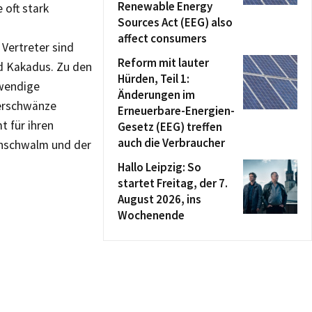
Renewable Energy
 oft stark
Sources Act (EEG) also
affect consumers
 Vertreter sind
Reform mit lauter
d Kakadus. Zu den
Hürden, Teil 1:
fwendige
Änderungen im
ierschwänze
Erneuerbare-Energien-
t für ihren
Gesetz (EEG) treffen
auch die Verbraucher
enschwalm und der
Hallo Leipzig: So
startet Freitag, der 7.
August 2026, ins
Wochenende