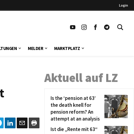
Login
LTUNGEN
MELDER
MARKTPLATZ
Aktuell auf LZ
t
Is the ‘pension at 63’
the death knell for
pension reform? An
attempt at an analysis
Ist die „Rente mit 63“