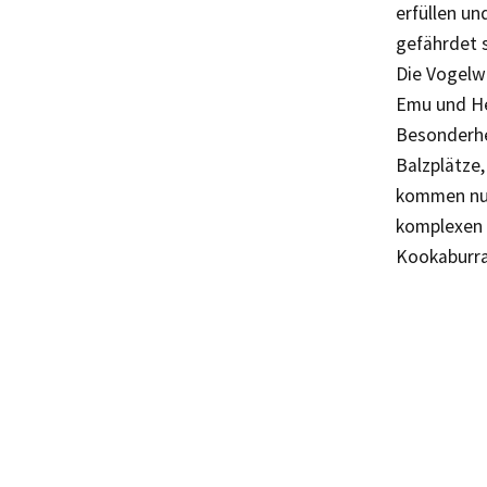
erfüllen un
gefährdet s
Die Vogelwe
Emu und He
Besonderhe
Balzplätze
kommen nur 
komplexen 
Kookaburra,