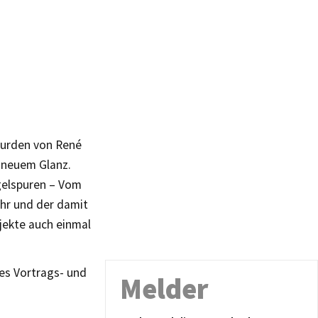
wurden von René
g neuem Glanz.
gelspuren – Vom
hr und der damit
jekte auch einmal
hes Vortrags- und
Melder