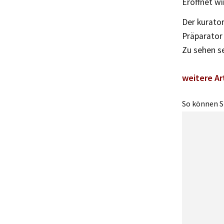
Eröffnet wi
Der kurato
Präparator 
Zu sehen se
weitere Ar
So können Si