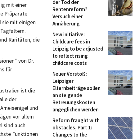
der Tod der
ig mit einer
Rentenreform?
te Präparate
Versuch einer
 sie mit einigen
Annäherung
Tagfaltern.
New initiative:
nd Raritäten, die
Childcare fees in
Leipzig to be adjusted
to reflect rising
ionen“ von Dr.
childcare costs
ms für
Neuer Vorstoß:
Leipziger
Elternbeiträge sollen
stralien ist die
an steigende
lle der
Betreuungskosten
n Ameisenigel und
angeglichen werden
rägen vor allem
Reform fraught with
l sind auch
obstacles, Part 1:
ichste Funktionen
Changes to the