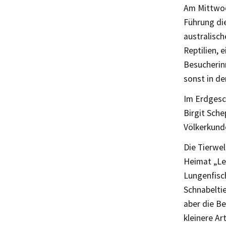
Am Mittwoc
Führung di
australisch
Reptilien,
Besucherinn
sonst in d
Im Erdgesc
Birgit Sch
Völkerkund
Die Tierwel
Heimat „Leb
Lungenfisch
Schnabeltie
aber die B
kleinere Ar