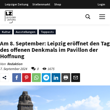
Leipziger Zeitung
Stellenmarkt
Shop
Login
Leipziger Zeitung
Kultur
Ausstellungen
Topposts
Am 8. September: Leipzig eröffnet den Tag
des offenen Denkmals im Pavillon der
Hoffnung
Von
Redaktion
7. September 2024
0
1675