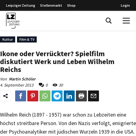
Leipziger Zeitung
Stellenmarkt
Shop
Login
Leipziger Zeitung
Kultur
Film & TV
Ikone oder Verrückter? Spielfilm
diskutiert Werk und Leben Wilhelm
Reichs
Von
Martin Schöler
4. September 2013
0
30
Wilhelm Reich (1897 - 1957) war schon zu Lebzeiten eine
höchst streitbare Person. Von den Nazis verfolgt, emigrierte
der Psychoanalytiker mit jüdischen Wurzeln 1939 in die USA.