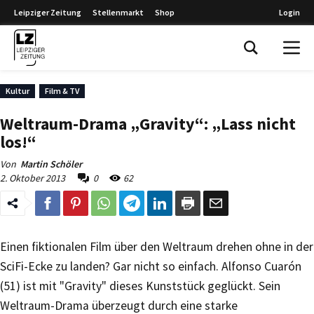
Leipziger Zeitung
Stellenmarkt
Shop
Login
Leipziger Zeitung
Kultur
Film & TV
Weltraum-Drama „Gravity“: „Lass nicht
los!“
Von
Martin Schöler
2. Oktober 2013
0
62
Einen fiktionalen Film über den Weltraum drehen ohne in der
SciFi-Ecke zu landen? Gar nicht so einfach. Alfonso Cuarón
(51) ist mit "Gravity" dieses Kunststück geglückt. Sein
Weltraum-Drama überzeugt durch eine starke