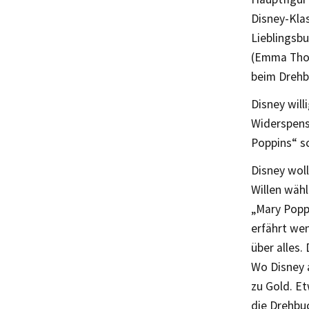
Disney-Klas
Lieblingsbu
(Emma Thom
beim Drehb
Disney will
Widerspenst
Poppins“ sc
Disney wol
Willen wäh
„Mary Poppi
erfährt we
über alles.
Wo Disney a
zu Gold. E
die Drehbuc