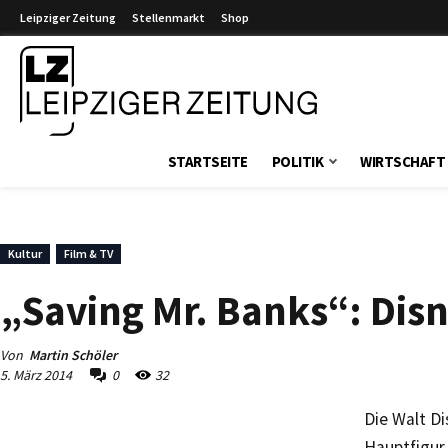
Leipziger Zeitung
Stellenmarkt
Shop
Leipziger Zeitung
STARTSEITE
POLITIK
WIRTSCHAFT
Kultur
Film & TV
„Saving Mr. Banks“: Disn
Von
Martin Schöler
5. März 2014
0
32
Die Walt Di
Hauptfigur 