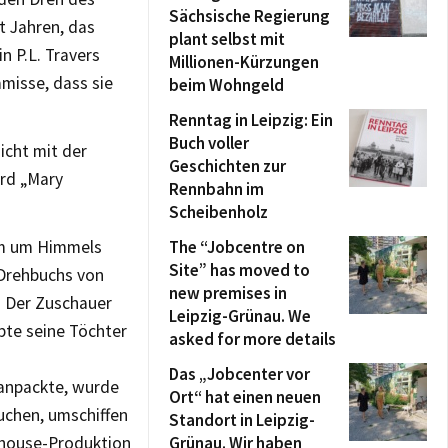
Sächsische Regierung
t Jahren, das
plant selbst mit
n P.L. Travers
Millionen-Kürzungen
misse, dass sie
beim Wohngeld
Renntag in Leipzig: Ein
Buch voller
nicht mit der
Geschichten zur
ird „Mary
Rennbahn im
Scheibenholz
um um Himmels
The “Jobcentre on
Site” has moved to
 Drehbuchs von
new premises in
. Der Zuschauer
Leipzig-Grünau. We
bte seine Töchter
asked for more details
Das „Jobcenter vor
 anpackte, wurde
Ort“ hat einen neuen
uchen, umschiffen
Standort in Leipzig-
Inhouse-Produktion
Grünau. Wir haben