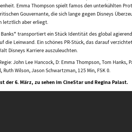
enheit. Emma Thompson spielt famos den unterkühlten Pro
britischen Gouvernante, die sich lange gegen Disneys Überz
 letztlich aber erliegt.
 Banks“ transportiert ein Stück Identität des global agieren
f die Leinwand. Ein schönes PR-Stück, das darauf verzichtet
Walt Disneys Karriere auszuleuchten.
Regie: John Lee Hancock, D: Emma Thompson, Tom Hanks, Pa
ll, Ruth Wilson, Jason Schwartzman, 125 Min, FSK 0.
ist der 6. März, zu sehen im CineStar und Regina Palast.