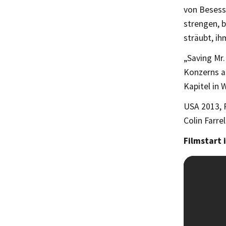
von Besess
strengen, 
sträubt, ihm
„Saving Mr.
Konzerns au
Kapitel in 
USA 2013, 
Colin Farre
Filmstart 