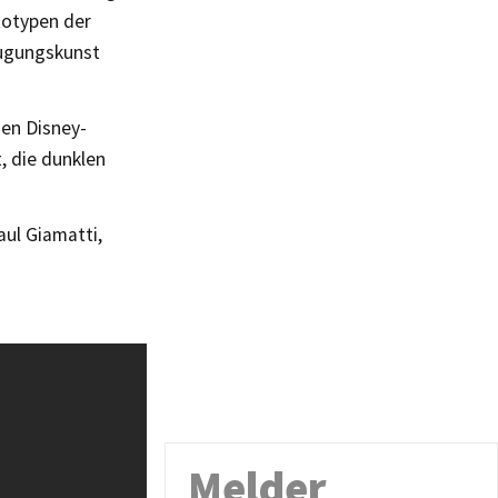
totypen der
eugungskunst
den Disney-
, die dunklen
ul Giamatti,
Melder