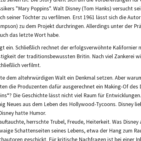
sikers "Mary Poppins". Walt Disney (Tom Hanks) versucht sei
ch seiner Töchter zu verfilmen. Erst 1961 lässt sich die Autori
pson) zu dem Projekt durchringen. Allerdings unter der Prä
uch das letzte Wort habe.
igt ein. Schließlich rechnet der erfolgsverwöhnte Kalifornier 
igkeit der traditionsbewussten Britin. Nach viel Zankerei w
hließlich verfilmt.
lte dem altehrwürdigen Walt ein Denkmal setzen. Aber war
lten die Produzenten dafür ausgerechnet ein Making-Of des
ns“? Die Geschichte lässt nicht viel Raum für Entwicklungen
nig Neues aus dem Leben des Hollywood-Tycoons. Disney lie
 Disney hatte Humor.
uftauchte, herrschte Trubel, Freude, Heiterkeit. Was Disney
twaige Schattenseiten seines Lebens, etwa der Hang zum Ra
hautoren geschickt. Für kritische Nachfragen ist bei einer 