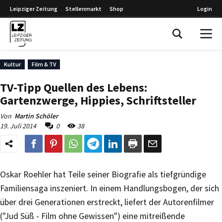
Leipziger Zeitung
Stellenmarkt
Shop
Login
Leipziger Zeitung
Kultur
Film & TV
TV-Tipp Quellen des Lebens:
Gartenzwerge, Hippies, Schriftsteller
Von
Martin Schöler
19. Juli 2014
0
38
Oskar Roehler hat Teile seiner Biografie als tiefgründige
Familiensaga inszeniert. In einem Handlungsbogen, der sich
über drei Generationen erstreckt, liefert der Autorenfilmer
("Jud Süß - Film ohne Gewissen") eine mitreißende