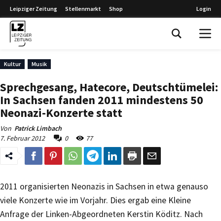
Leipziger Zeitung
Stellenmarkt
Shop
Login
Leipziger Zeitung
Kultur
Musik
Sprechgesang, Hatecore, Deutschtümelei:
In Sachsen fanden 2011 mindestens 50
Neonazi-Konzerte statt
Von
Patrick Limbach
7. Februar 2012
0
77
2011 organisierten Neonazis in Sachsen in etwa genauso
viele Konzerte wie im Vorjahr. Dies ergab eine Kleine
Anfrage der Linken-Abgeordneten Kerstin Köditz. Nach