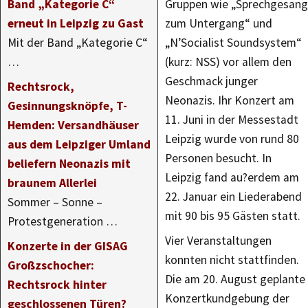
Band „Kategorie C“
Gruppen wie „Sprechgesang
erneut in Leipzig zu Gast
zum Untergang“ und
Mit der Band „Kategorie C“
„N’Socialist Soundsystem“
…
(kurz: NSS) vor allem den
Geschmack junger
Rechtsrock,
Neonazis. Ihr Konzert am
Gesinnungsknöpfe, T-
11. Juni in der Messestadt
Hemden: Versandhäuser
Leipzig wurde von rund 80
aus dem Leipziger Umland
Personen besucht. In
beliefern Neonazis mit
Leipzig fand au?erdem am
braunem Allerlei
22. Januar ein Liederabend
Sommer – Sonne –
mit 90 bis 95 Gästen statt.
Protestgeneration …
Vier Veranstaltungen
Konzerte in der GISAG
konnten nicht stattfinden.
Großzschocher:
Die am 20. August geplante
Rechtsrock hinter
Konzertkundgebung der
geschlossenen Türen?