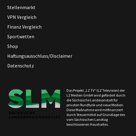
Stellenmarkt
VPN Vergleich
Finanz Vergleich
Sportwetten
Shop
Haftungsausschluss/Disclaimer
Datenschutz
Das Projekt „LZ TV“ (LZ Television) der
LZ Medien GmbH wird gefördert durch
die Sächsische Landesanstalt für
privaten Rundfunk und neue Medien.
Diese Maßnahme wird mitfinanziert
durch Steuermittel auf Grundlage des
vom Sächsischen Landtag
beschlossenen Haushaltes.