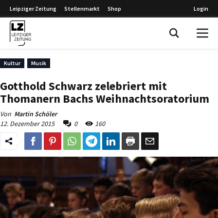
Leipziger Zeitung
Stellenmarkt
Shop
Login
Leipziger Zeitung
Kultur
Musik
Gotthold Schwarz zelebriert mit
Thomanern Bachs Weihnachtsoratorium
Von
Martin Schöler
12. Dezember 2015
0
160