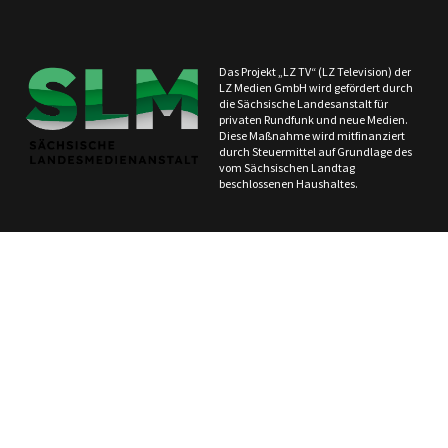
Das Projekt „LZ TV“ (LZ Television) der
LZ Medien GmbH wird gefördert durch
die Sächsische Landesanstalt für
privaten Rundfunk und neue Medien.
Diese Maßnahme wird mitfinanziert
durch Steuermittel auf Grundlage des
vom Sächsischen Landtag
beschlossenen Haushaltes.