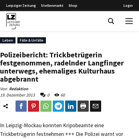
Leipziger Zeitung
Stellenmarkt
Shop
Login
Leipziger Zeitung
Leben
Fälle & Unfälle
Polizeibericht: Trickbetrügerin
festgenommen, radelnder Langfinger
unterwegs, ehemaliges Kulturhaus
abgebrannt
Von
Redaktion
19. Dezember 2013
0
60
In Leipzig-Mockau konnten Kripobeamte eine
Trickbetrügerin festnehmen +++ Die Polizei warnt vor