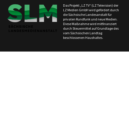
Das Projekt „LZ TV“ (LZ Television) der
LZ Medien GmbH wird gefördert durch
die Sächsische Landesanstalt für
privaten Rundfunk und neue Medien.
Diese Maßnahme wird mitfinanziert
durch Steuermittel auf Grundlage des
vom Sächsischen Landtag
beschlossenen Haushaltes.