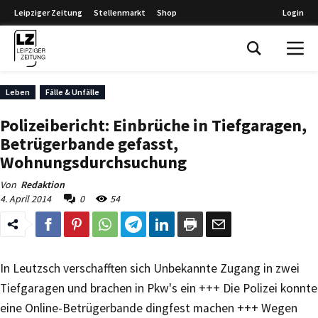
Leipziger Zeitung
Stellenmarkt
Shop
Login
Leipziger Zeitung
Leben
Fälle & Unfälle
Polizeibericht: Einbrüche in Tiefgaragen,
Betrügerbande gefasst,
Wohnungsdurchsuchung
Von
Redaktion
4. April 2014
0
54
In Leutzsch verschafften sich Unbekannte Zugang in zwei
Tiefgaragen und brachen in Pkw's ein +++ Die Polizei konnte
eine Online-Betrügerbande dingfest machen +++ Wegen