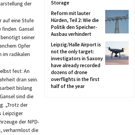
Storage
arstellung der
Reform mit lauter
Hürden, Teil 2: Wie die
 auf eine Stufe
Politik den Speicher-
e finden. Gansel
Ausbau verhindert
 benötigt seiner
Leipzig/Halle Airport is
 manchem Opfer
not the only target:
n im radikalen
investigators in Saxony
have already recorded
elbst fest: An
dozens of drone
overflights in the first
hrheit dran sein.
half of the year
arbeit bislang
Gansel sind die
g. „Trotz der
s Leipziger
hrzeuge der NPD-
 verharmlost die