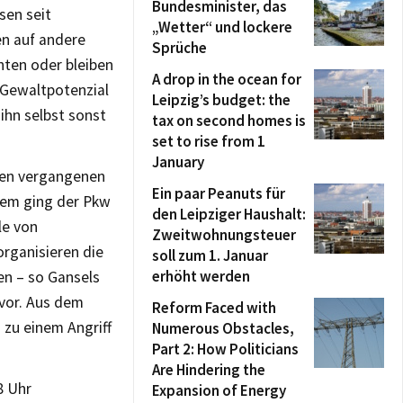
Bundesminister, das
sen seit
„Wetter“ und lockere
fen auf andere
Sprüche
hten oder bleiben
A drop in the ocean for
 Gewaltpotenzial
Leipzig’s budget: the
ihn selbst sonst
tax on second homes is
set to rise from 1
January
 den vergangenen
Ein paar Peanuts für
rem ging der Pkw
den Leipziger Haushalt:
le von
Zweitwohnungsteuer
organisieren die
soll zum 1. Januar
erhöht werden
en – so Gansels
 vor. Aus dem
Reform Faced with
 zu einem Angriff
Numerous Obstacles,
Part 2: How Politicians
Are Hindering the
8 Uhr
Expansion of Energy