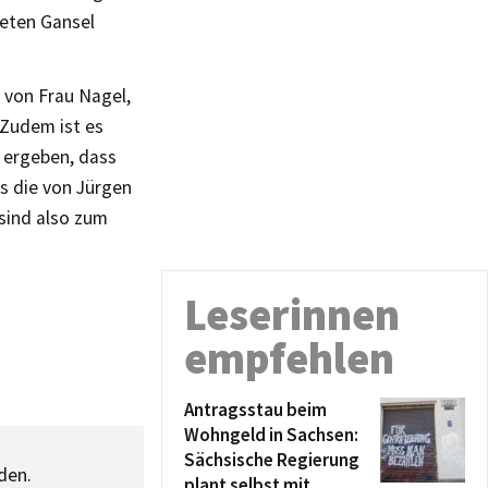
eten Gansel
 von Frau Nagel,
 Zudem ist es
i ergeben, dass
ls die von Jürgen
sind also zum
Leserinnen
empfehlen
Antragsstau beim
Wohngeld in Sachsen:
Sächsische Regierung
den.
plant selbst mit