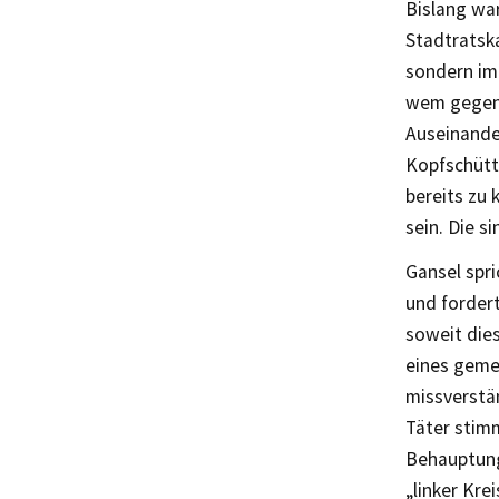
Bislang wa
Stadtratsk
sondern im
wem gegen 
Auseinande
Kopfschütte
bereits zu
sein. Die s
Gansel spri
und fordert
soweit die
eines gemei
missverstä
Täter stimm
Behauptung 
„linker Kre