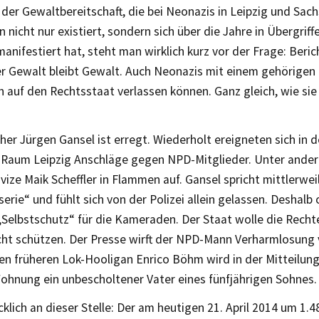
der Gewaltbereitschaft, die bei Neonazis in Leipzig und Sach
 nicht nur existiert, sondern sich über die Jahre in Übergrif
nifestiert hat, steht man wirklich kurz vor der Frage: Beric
er Gewalt bleibt Gewalt. Auch Neonazis mit einem gehörigen
 auf den Rechtsstaat verlassen können. Ganz gleich, wie sie 
her Jürgen Gansel ist erregt. Wiederholt ereigneten sich in
Raum Leipzig Anschläge gegen NPD-Mitglieder. Unter ande
ize Maik Scheffler in Flammen auf. Gansel spricht mittlerwei
erie“ und fühlt sich von der Polizei allein gelassen. Deshalb 
„Selbstschutz“ für die Kameraden. Der Staat wolle die Recht
icht schützen. Der Presse wirft der NPD-Mann Verharmlosung
en früheren Lok-Hooligan Enrico Böhm wird in der Mitteilung
Wohnung ein unbescholtener Vater eines fünfjährigen Sohnes.
klich an dieser Stelle: Der am heutigen 21. April 2014 um 1.4