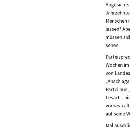
Angesichts 
Jahrzehnten
Menschen ma
lassen? Ab
müssen sich
sehen.
Parteisprec
Wochen im 
von Landesv
„Anschlagss
Partei nun 
Lesart – n
vorbestraft
auf seine 
Mal ausdrüc