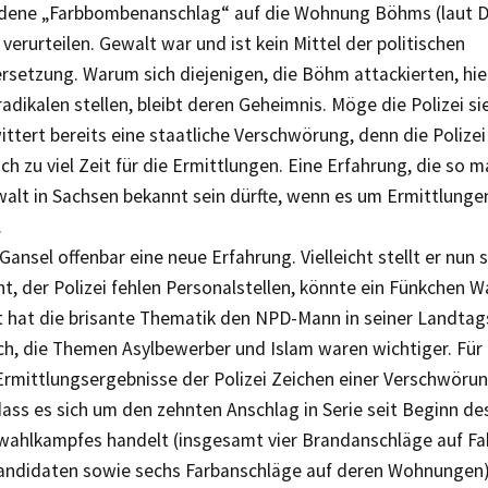
dene „Farbbombenanschlag“ auf die Wohnung Böhms (laut D
 verurteilen. Gewalt war und ist kein Mittel der politischen
setzung. Warum sich diejenigen, die Böhm attackierten, hier
adikalen stellen, bleibt deren Geheimnis. Möge die Polizei si
ttert bereits eine staatliche Verschwörung, denn die Polizei
h zu viel Zeit für die Ermittlungen. Eine Erfahrung, die so
alt in Sachsen bekannt sein dürfte, wenn es um Ermittlunge
.
Gansel offenbar eine neue Erfahrung. Vielleicht stellt er nun s
, der Polizei fehlen Personalstellen, könnte ein Fünkchen Wa
hat die brisante Thematik den NPD-Mann in seiner Landtags
ich, die Themen Asylbewerber und Islam waren wichtiger. Für 
rmittlungsergebnisse der Polizei Zeichen einer Verschwörun
ass es sich um den zehnten Anschlag in Serie seit Beginn de
hlkampfes handelt (insgesamt vier Brandanschläge auf Fa
andidaten sowie sechs Farbanschläge auf deren Wohnungen),