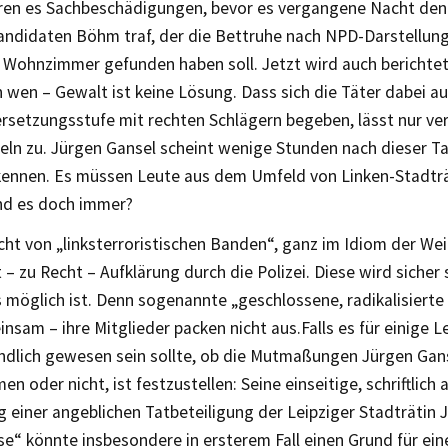
ren es Sachbeschädigungen, bevor es vergangene Nacht den
andidaten Böhm traf, der die Bettruhe nach NPD-Darstellung 
 Wohnzimmer gefunden haben soll. Jetzt wird auch berichtet
wen – Gewalt ist keine Lösung. Dass sich die Täter dabei au
rsetzungsstufe mit rechten Schlägern begeben, lässt nur ve
ln zu. Jürgen Gansel scheint wenige Stunden nach dieser Ta
 kennen. Es müssen Leute aus dem Umfeld von Linken-Stadträ
ind es doch immer?
cht von „linksterroristischen Banden“, ganz im Idiom der We
 – zu Recht – Aufklärung durch die Polizei. Diese wird sicher 
s möglich ist. Denn sogenannte „geschlossene, radikalisiert
nsam – ihre Mitglieder packen nicht aus.Falls es für einige L
ndlich gewesen sein sollte, ob die Mutmaßungen Jürgen Gans
en oder nicht, ist festzustellen: Seine einseitige, schriftlich 
einer angeblichen Tatbeteiligung der Leipziger Stadträtin 
ise“ könnte insbesondere in ersterem Fall einen Grund für ei