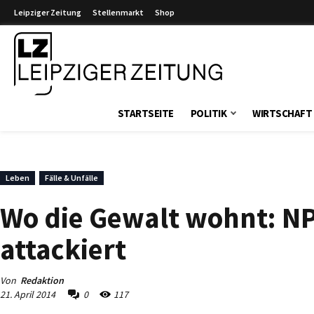
Leipziger Zeitung
Stellenmarkt
Shop
Leipziger Zeitung
STARTSEITE
POLITIK
WIRTSCHAFT
Leben
Fälle & Unfälle
Wo die Gewalt wohnt: N
attackiert
Von
Redaktion
21. April 2014
0
117