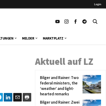
Login
LTUNGEN
MELDER
MARKTPLATZ
Aktuell auf LZ
Bilger and Rainer: Two
federal ministers, the
‘weather’ and light-
hearted remarks
Bilger und Rainer: Zwei