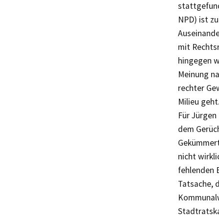
stattgefun
NPD) ist zu
Auseinander
mit Rechtsr
hingegen wi
Meinung nac
rechter Gew
Milieu geht
Für Jürgen 
dem Gerücht
Gekümmert 
nicht wirkl
fehlenden E
Tatsache, d
Kommunalwa
Stadtratsk