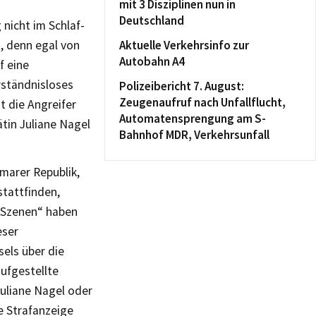
mit 3 Disziplinen nun in
Deutschland
nicht im Schlaf-
, denn egal von
Aktuelle Verkehrsinfo zur
Autobahn A4
f eine
rständnisloses
Polizeibericht 7. August:
Zeugenaufruf nach Unfallflucht,
t die Angreifer
Automatensprengung am S-
tin Juliane Nagel
Bahnhof MDR, Verkehrsunfall
imarer Republik,
stattfinden,
e Szenen“ haben
eser
els über die
aufgestellte
Juliane Nagel oder
ne Strafanzeige