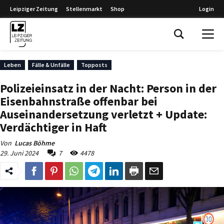
Leipziger Zeitung
Stellenmarkt
Shop
Login
Leipziger Zeitung
Leben
Fälle & Unfälle
Topposts
Polizeieinsatz in der Nacht: Person in der
Eisenbahnstraße offenbar bei
Auseinandersetzung verletzt + Update:
Verdächtiger in Haft
Von
Lucas Böhme
29. Juni 2024
7
4478