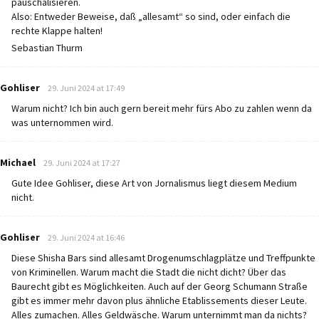
pauschalisieren.
Also: Entweder Beweise, daß „allesamt“ so sind, oder einfach die
rechte Klappe halten!
Sebastian Thurm
says:
Gohliser
29. Juni 2024 at 17:49
Warum nicht? Ich bin auch gern bereit mehr fürs Abo zu zahlen wenn da
was unternommen wird.
says:
Michael
29. Juni 2024 at 17:27
Gute Idee Gohliser, diese Art von Jornalismus liegt diesem Medium
nicht.
says:
Gohliser
29. Juni 2024 at 16:46
Diese Shisha Bars sind allesamt Drogenumschlagplätze und Treffpunkte
von Kriminellen. Warum macht die Stadt die nicht dicht? Über das
Baurecht gibt es Möglichkeiten. Auch auf der Georg Schumann Straße
gibt es immer mehr davon plus ähnliche Etablissements dieser Leute.
Alles zumachen. Alles Geldwäsche. Warum unternimmt man da nichts?