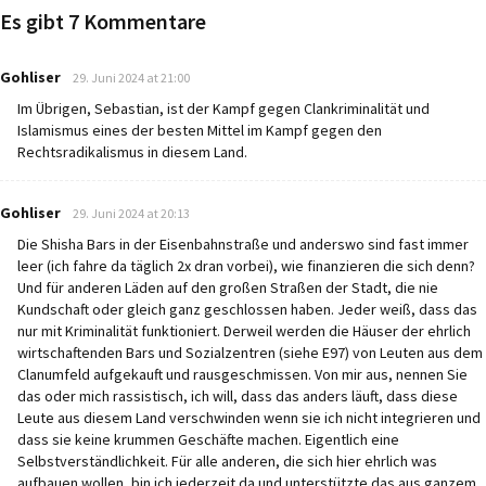
Es gibt 7 Kommentare
says:
Gohliser
29. Juni 2024 at 21:00
Im Übrigen, Sebastian, ist der Kampf gegen Clankriminalität und
Islamismus eines der besten Mittel im Kampf gegen den
Rechtsradikalismus in diesem Land.
says:
Gohliser
29. Juni 2024 at 20:13
Die Shisha Bars in der Eisenbahnstraße und anderswo sind fast immer
leer (ich fahre da täglich 2x dran vorbei), wie finanzieren die sich denn?
Und für anderen Läden auf den großen Straßen der Stadt, die nie
Kundschaft oder gleich ganz geschlossen haben. Jeder weiß, dass das
nur mit Kriminalität funktioniert. Derweil werden die Häuser der ehrlich
wirtschaftenden Bars und Sozialzentren (siehe E97) von Leuten aus dem
Clanumfeld aufgekauft und rausgeschmissen. Von mir aus, nennen Sie
das oder mich rassistisch, ich will, dass das anders läuft, dass diese
Leute aus diesem Land verschwinden wenn sie ich nicht integrieren und
dass sie keine krummen Geschäfte machen. Eigentlich eine
Selbstverständlichkeit. Für alle anderen, die sich hier ehrlich was
aufbauen wollen, bin ich jederzeit da und unterstützte das aus ganzem