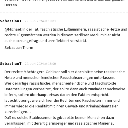
Herzen.
says:
SebastianT
29. Juni 2024 at 18:03
@Michael: In der Tat, faschistische Luftnummern, rassistische Hetze und
rechte Lügenmärchen werden in diesem seriösen Medium hier nicht
auch noch ungefragt und unreflektiert verstärkt.
Sebastian Thurm
says:
SebastianT
29. Juni 2024 at 18:00
Der rechte Möchtegern-Gohliser soll hier doch bitte seine rassistische
Hetze und menschenfeindlichen Pauschalisierungen unterlassen.
Wer derartige rassistische, menschenfeindliche und faschistoide
Unterstellungen verbreitet, der sollte dann auch zumindest Nachweise
liefern, sofern überhaupt etwas daran den Fakten entspricht.
Ist echt traurig, wie sich hier die Rechten und Faschisten immer und
immer wieder die Realität mit Ihren Gewalt- und Kriminalphantasien
zurechtlügen…
Daß es solche Etablissements gibt sollte keinen Menschen dazu
veranlassen, mit derartig armseliger und rassistischer Manier zu