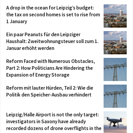
A drop in the ocean for Leipzig’s budget:
the tax on second homes is set to rise from
1 January
Ein paar Peanuts für den Leipziger
Haushalt: Zweitwohnungsteuer soll zum 1.
Januar erhöht werden
Reform Faced with Numerous Obstacles,
Part 2: How Politicians Are Hindering the
Expansion of Energy Storage
Reform mit lauter Hürden, Teil 2: Wie die
Politik den Speicher-Ausbau verhindert
Leipzig/Halle Airport is not the only target:
investigators in Saxony have already
recorded dozens of drone overflights in the