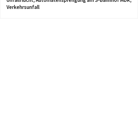
Unfallflucht, Automatensprengung am S-Bahnhof MDR,
Verkehrsunfall