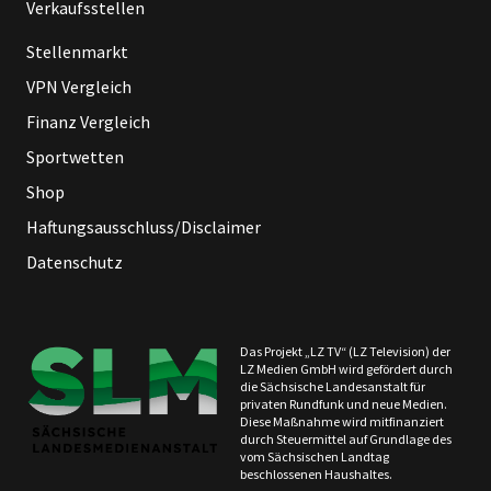
Verkaufsstellen
Stellenmarkt
VPN Vergleich
Finanz Vergleich
Sportwetten
Shop
Haftungsausschluss/Disclaimer
Datenschutz
Das Projekt „LZ TV“ (LZ Television) der
LZ Medien GmbH wird gefördert durch
die Sächsische Landesanstalt für
privaten Rundfunk und neue Medien.
Diese Maßnahme wird mitfinanziert
durch Steuermittel auf Grundlage des
vom Sächsischen Landtag
beschlossenen Haushaltes.