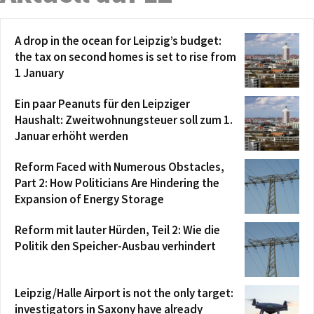
A drop in the ocean for Leipzig’s budget:
the tax on second homes is set to rise from
1 January
Ein paar Peanuts für den Leipziger
Haushalt: Zweitwohnungsteuer soll zum 1.
Januar erhöht werden
Reform Faced with Numerous Obstacles,
Part 2: How Politicians Are Hindering the
Expansion of Energy Storage
Reform mit lauter Hürden, Teil 2: Wie die
Politik den Speicher-Ausbau verhindert
Leipzig/Halle Airport is not the only target:
investigators in Saxony have already