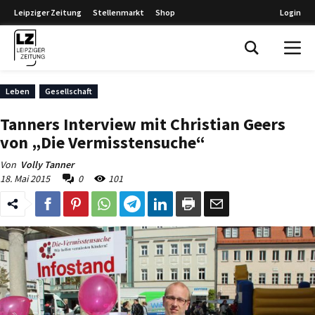
Leipziger Zeitung
Stellenmarkt
Shop
Login
Leipziger Zeitung
Leben
Gesellschaft
Tanners Interview mit Christian Geers
von „Die Vermisstensuche“
Von
Volly Tanner
18. Mai 2015
0
101