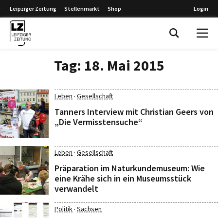
Leipziger Zeitung
Stellenmarkt
Shop
Login
Leipziger Zeitung
Tag:
18. Mai 2015
·
Leben
Gesellschaft
Tanners Interview mit Christian Geers von
„Die Vermisstensuche“
·
Leben
Gesellschaft
Präparation im Naturkundemuseum: Wie
eine Krähe sich in ein Museumsstück
verwandelt
·
Politik
Sachsen