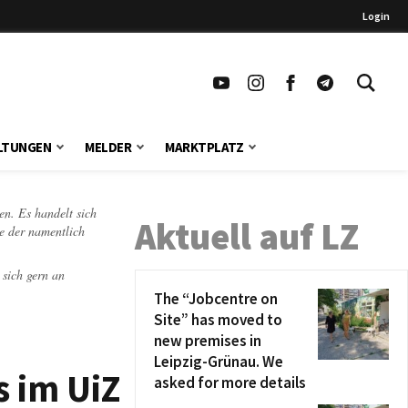
Login
LTUNGEN
MELDER
MARKTPLATZ
en. Es handelt sich
Aktuell auf LZ
te der namentlich
 sich gern an
The “Jobcentre on
Site” has moved to
new premises in
Leipzig-Grünau. We
 im UiZ
asked for more details