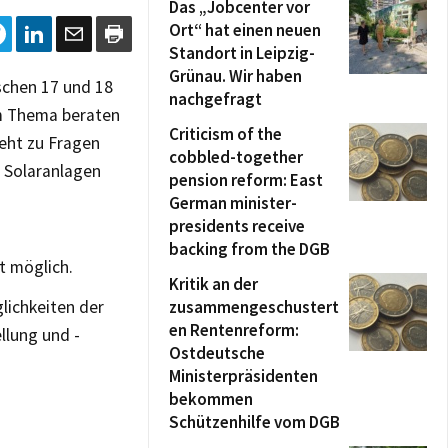
Das „Jobcenter vor
Ort“ hat einen neuen
Standort in Leipzig-
Grünau. Wir haben
schen 17 und 18
nachgefragt
m Thema beraten
Criticism of the
teht zu Fragen
cobbled-together
 Solaranlagen
pension reform: East
German minister-
presidents receive
backing from the DGB
t möglich.
Kritik an der
lichkeiten der
zusammengeschustert
en Rentenreform:
lung und -
Ostdeutsche
Ministerpräsidenten
bekommen
Schützenhilfe vom DGB