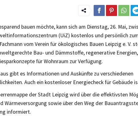
esparend bauen möchte, kann sich am Dienstag, 26. Mai, zwi
eltinformationszentrum (UiZ) kostenlos und persönlich zu
 Fachmann vom Verein für ökologisches Bauen Leipzig e. V. s
weltgerechte Bau- und Dämmstoffe, regenerative Energien,
iesparkonzepte für Wohnraum zur Verfügung.
naus gibt es Informationen und Auskünfte zu verschiedenen
ichkeiten. Auch ein kostenloser Energiecheck für Gebäude is
errenmappe der Stadt Leipzig wird über die effektivsten Mög
nd Wärmeversorgung sowie über den Weg der Bauantragsstel
g informiert.