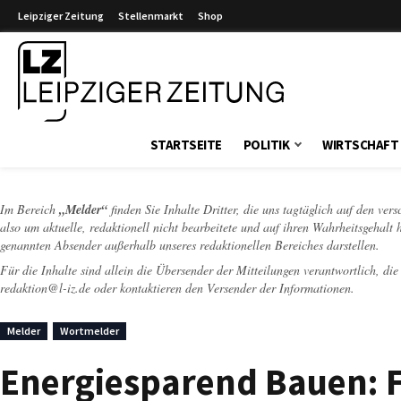
Leipziger Zeitung
Stellenmarkt
Shop
Leipziger Zeitung
STARTSEITE
POLITIK
WIRTSCHAFT
Im Bereich
„Melder“
finden Sie Inhalte Dritter, die uns tagtäglich auf den ver
also um aktuelle, redaktionell nicht bearbeitete und auf ihren Wahrheitsgehalt 
genannten Absender außerhalb unseres redaktionellen Bereiches darstellen.
Für die Inhalte sind allein die Übersender der Mitteilungen verantwortlich, di
redaktion@l-iz.de
oder kontaktieren den Versender der Informationen.
Melder
Wortmelder
Energiesparend Bauen: F