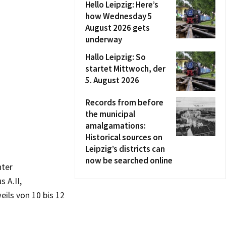
Hello Leipzig: Here’s
how Wednesday 5
August 2026 gets
underway
Hallo Leipzig: So
startet Mittwoch, der
5. August 2026
Records from before
the municipal
amalgamations:
Historical sources on
Leipzig’s districts can
now be searched online
nter
 A.II,
eils von 10 bis 12