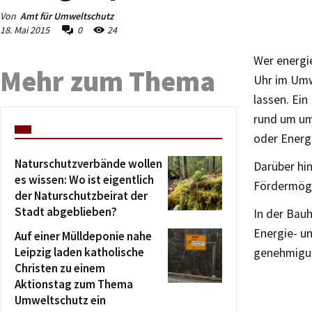
Von
Amt für Umweltschutz
18. Mai 2015
0
24
Wer energi
Mehr zum Thema
Uhr im Umw
lassen. Ein
rund um um
oder Energ
Naturschutzverbände wollen
Darüber hi
es wissen: Wo ist eigentlich
Fördermögl
der Naturschutzbeirat der
Stadt abgeblieben?
In der Bauh
Energie- u
Auf einer Mülldeponie nahe
Leipzig laden katholische
genehmigun
Christen zu einem
Aktionstag zum Thema
Umweltschutz ein