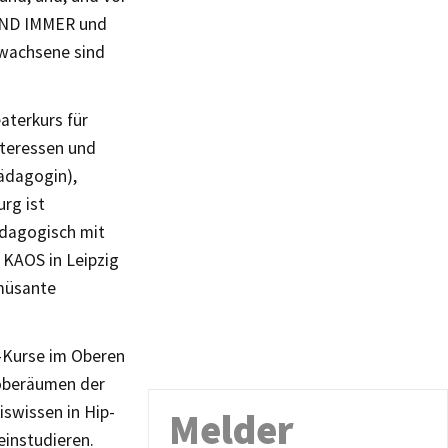
UND IMMER und
rwachsene sind
aterkurs für
nteressen und
ädagogin),
urg ist
pädagogisch mit
 KAOS in Leipzig
amüsante
r-Kurse im Oberen
roberäumen der
swissen in Hip-
Melder
einstudieren.