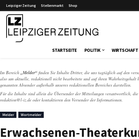
Leipziger Zeitung
Stellenmarkt
Shop
Leipziger Zeitung
STARTSEITE
POLITIK
WIRTSCHAFT
Im Bereich
„Melder“
finden Sie Inhalte Dritter, die uns tagtäglich auf den ver
also um aktuelle, redaktionell nicht bearbeitete und auf ihren Wahrheitsgehalt 
genannten Absender außerhalb unseres redaktionellen Bereiches darstellen.
Für die Inhalte sind allein die Übersender der Mitteilungen verantwortlich, di
redaktion@l-iz.de
oder kontaktieren den Versender der Informationen.
Melder
Wortmelder
Erwachsenen-Theaterkurs