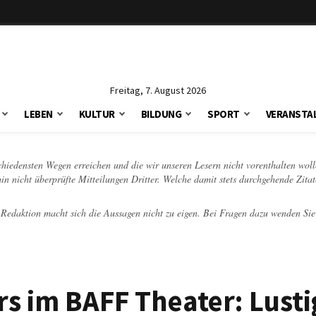
Freitag, 7. August 2026
LEBEN
KULTUR
BILDUNG
SPORT
VERANSTA
schiedensten Wegen erreichen und die wir unseren Lesern nicht vorenthalten woll
hin nicht überprüfte Mitteilungen Dritter. Welche damit stets durchgehende Zita
e Redaktion macht sich die Aussagen nicht zu eigen. Bei Fragen dazu wenden Sie
 im BAFF Theater: Lusti