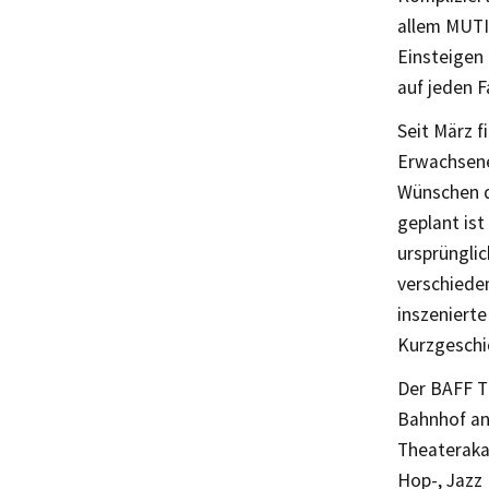
allem MUT
Einsteigen
auf jeden Fa
Seit März 
Erwachsene 
Wünschen d
geplant ist
ursprünglic
verschiede
inszenierte
Kurzgeschi
Der BAFF T
Bahnhof an
Theateraka
Hop-, Jazz