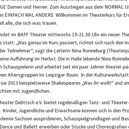
IGE Damen und Herren. Zum Aussteigen aus dem NORMAL 
 in EINFACH MAL ANDERS. Willkommen im Theaterkurs für E
ll alle, die sich was trauen.
findet im BAFF Theater mittwochs 19-21:30 Uhr ein neuer The
statt. „Was genau im Kurs passiert, richtet sich nach den I
er Teilnehmer“, sagt die Leiterin Nina Ronneburg (Theaterp
 eine Aufführung im Herbst. Die in Halle lebende Nina Ronneb
h Schauspielerin und arbeitet seit ein paar Jahren theater-
nen Altersgruppen im Leipziger Raum. In der Kulturwerkstatt
 sie 2013 beispielsweise Shakespeares „Was ihr wollt“ und 
chten mit Jugendlichen.
heater Delitzsch e.V. bietet regelmäßigen Tanz- und Theate
. Kinder, Jugendliche und Erwachsene können sich in den P
demie Sachsen ausprobieren, Schauspielgrundlagen und Basi
 Dance und Ballett erwerben oder Stücke und Choreografien 