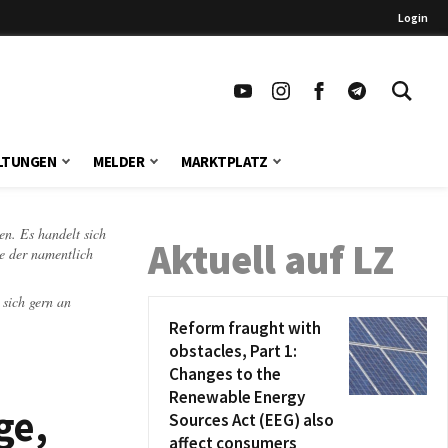
Login
LTUNGEN
MELDER
MARKTPLATZ
en. Es handelt sich
Aktuell auf LZ
te der namentlich
 sich gern an
Reform fraught with
obstacles, Part 1:
Changes to the
Renewable Energy
ge,
Sources Act (EEG) also
affect consumers