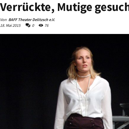
Verrückte, Mutige gesuc
Von
BAFF Theater Delitzsch e.V.
18. Mai 2015
0
76