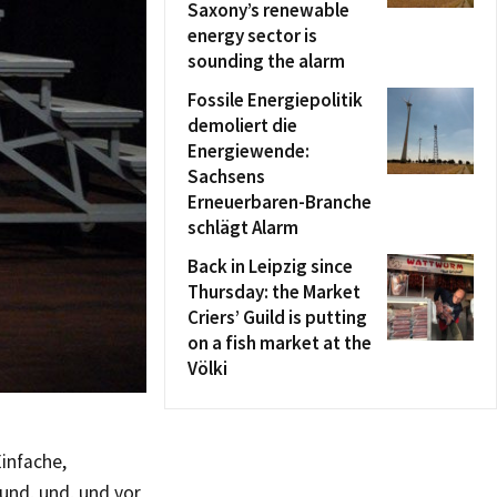
Saxony’s renewable
energy sector is
sounding the alarm
Fossile Energiepolitik
demoliert die
Energiewende:
Sachsens
Erneuerbaren-Branche
schlägt Alarm
Back in Leipzig since
Thursday: the Market
Criers’ Guild is putting
on a fish market at the
Völki
infache,
 und, und, und vor