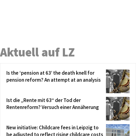
Aktuell auf LZ
Is the ‘pension at 63’ the death knell for
pension reform? An attempt at an analysis
Ist die „Rente mit 63“ der Tod der
Rentenreform? Versuch einer Annäherung
New initiative: Childcare fees in Leipzig to
be adjusted to reflect rising childcare costs