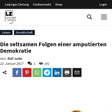
Leipziger Zeitung
Stellenmarkt
Shop
Login
Leipziger Zeitung
Leben
Gesellschaft
Die seltsamen Folgen einer amputierten
Demokratie
Von
Ralf Julke
22. Januar 2017
1
141