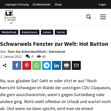
Leipziger Zeitung
Stellenmarkt
Shop
Login
Leipziger Zeitung
Mediathek
Karikaturen
Leben
Satire
Schwarwels Fenster zur Welt: Hot Button
Von
Text: Ilse Schnickenfittich / Sekretariat
3. Januar 2012
0
45
Na, was glauben Sie? Geht er oder sitzt er aus? Noch
herrscht Schweigen im Walde der sonstigen CDU-Claqueure,
die gern ausschwärmten, wenn's gegen Guttenberg oder
andere ging. Mutti weilt offenbar im Urlaub und wartet noch
ab. Und wenn sie dann spricht, wird man sie erneut