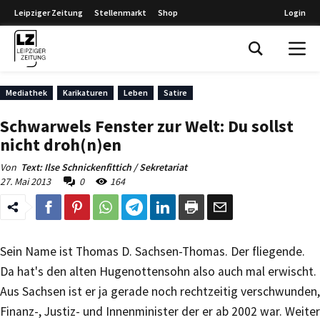
Leipziger Zeitung
Stellenmarkt
Shop
Login
Leipziger Zeitung
Mediathek
Karikaturen
Leben
Satire
Schwarwels Fenster zur Welt: Du sollst
nicht droh(n)en
Von
Text: Ilse Schnickenfittich / Sekretariat
27. Mai 2013
0
164
Sein Name ist Thomas D. Sachsen-Thomas. Der fliegende.
Da hat's den alten Hugenottensohn also auch mal erwischt.
Aus Sachsen ist er ja gerade noch rechtzeitig verschwunden,
Finanz-, Justiz- und Innenminister der er ab 2002 war. Weiter