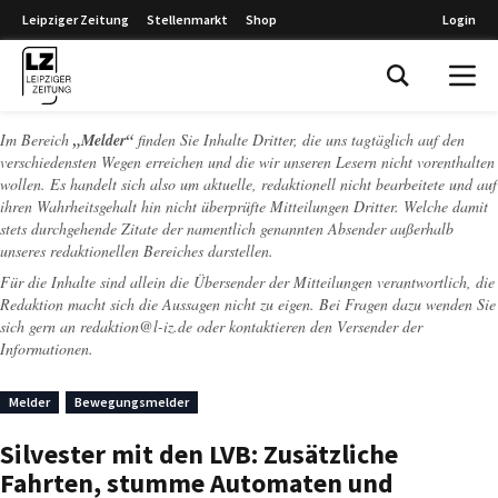
Leipziger Zeitung
Stellenmarkt
Shop
Login
Leipziger Zeitung
Im Bereich
„Melder“
finden Sie Inhalte Dritter, die uns tagtäglich auf den
verschiedensten Wegen erreichen und die wir unseren Lesern nicht vorenthalten
wollen. Es handelt sich also um aktuelle, redaktionell nicht bearbeitete und auf
ihren Wahrheitsgehalt hin nicht überprüfte Mitteilungen Dritter. Welche damit
stets durchgehende Zitate der namentlich genannten Absender außerhalb
unseres redaktionellen Bereiches darstellen.
Für die Inhalte sind allein die Übersender der Mitteilungen verantwortlich, die
Redaktion macht sich die Aussagen nicht zu eigen. Bei Fragen dazu wenden Sie
sich gern an
redaktion@l-iz.de
oder kontaktieren den Versender der
Informationen.
Melder
Bewegungsmelder
Silvester mit den LVB: Zusätzliche
Fahrten, stumme Automaten und