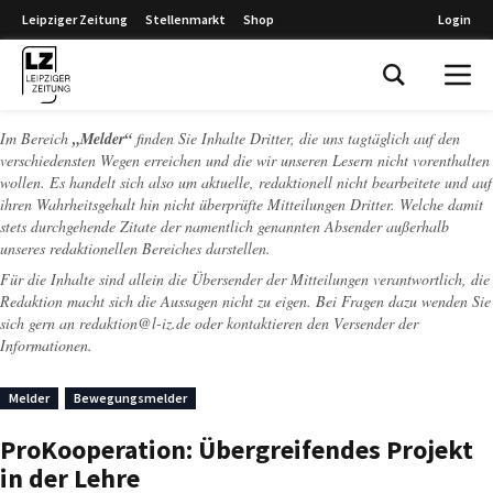
Leipziger Zeitung
Stellenmarkt
Shop
Login
Leipziger Zeitung
Im Bereich
„Melder“
finden Sie Inhalte Dritter, die uns tagtäglich auf den
verschiedensten Wegen erreichen und die wir unseren Lesern nicht vorenthalten
wollen. Es handelt sich also um aktuelle, redaktionell nicht bearbeitete und auf
ihren Wahrheitsgehalt hin nicht überprüfte Mitteilungen Dritter. Welche damit
stets durchgehende Zitate der namentlich genannten Absender außerhalb
unseres redaktionellen Bereiches darstellen.
Für die Inhalte sind allein die Übersender der Mitteilungen verantwortlich, die
Redaktion macht sich die Aussagen nicht zu eigen. Bei Fragen dazu wenden Sie
sich gern an
redaktion@l-iz.de
oder kontaktieren den Versender der
Informationen.
Melder
Bewegungsmelder
ProKooperation: Übergreifendes Projekt
in der Lehre