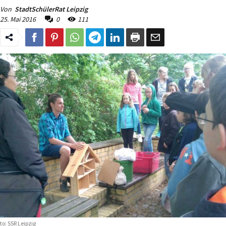
Von
StadtSchülerRat Leipzig
25. Mai 2016
0
111
to: SSR Leipzig