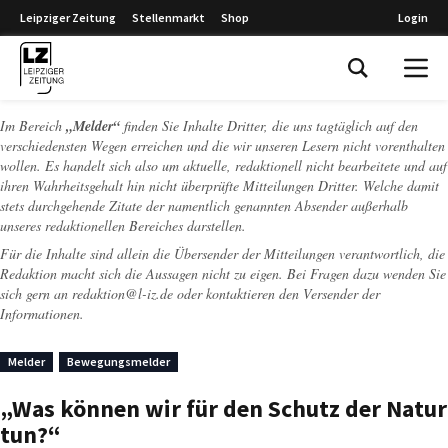
Leipziger Zeitung
Stellenmarkt
Shop
Login
Leipziger Zeitung
Im Bereich
„Melder“
finden Sie Inhalte Dritter, die uns tagtäglich auf den
verschiedensten Wegen erreichen und die wir unseren Lesern nicht vorenthalten
wollen. Es handelt sich also um aktuelle, redaktionell nicht bearbeitete und auf
ihren Wahrheitsgehalt hin nicht überprüfte Mitteilungen Dritter. Welche damit
stets durchgehende Zitate der namentlich genannten Absender außerhalb
unseres redaktionellen Bereiches darstellen.
Für die Inhalte sind allein die Übersender der Mitteilungen verantwortlich, die
Redaktion macht sich die Aussagen nicht zu eigen. Bei Fragen dazu wenden Sie
sich gern an
redaktion@l-iz.de
oder kontaktieren den Versender der
Informationen.
Melder
Bewegungsmelder
„Was können wir für den Schutz der Natur
tun?“