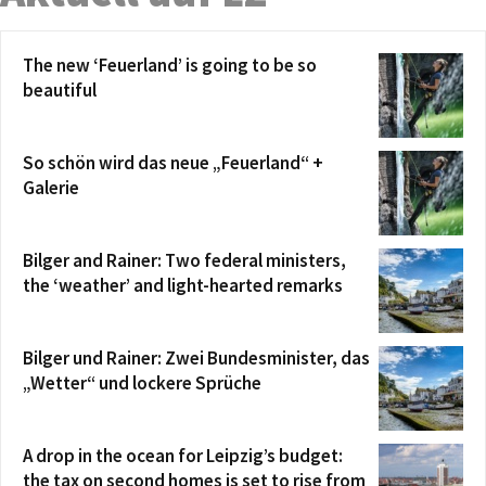
The new ‘Feuerland’ is going to be so
beautiful
So schön wird das neue „Feuerland“ +
Galerie
Bilger and Rainer: Two federal ministers,
the ‘weather’ and light-hearted remarks
Bilger und Rainer: Zwei Bundesminister, das
„Wetter“ und lockere Sprüche
A drop in the ocean for Leipzig’s budget:
the tax on second homes is set to rise from