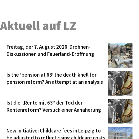
Aktuell auf LZ
Freitag, der 7. August 2026: Drohnen-
Diskussionen und Feuerland-Eröffnung
Is the ‘pension at 63’ the death knell for
pension reform? An attempt at an analysis
Ist die „Rente mit 63“ der Tod der
Rentenreform? Versuch einer Annäherung
New initiative: Childcare fees in Leipzig to
be adjusted to reflect rising childcare costs