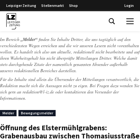
Leipziger Zeitung
Stellenmarkt
Shop
Login
Leipziger Zeitung
Im Bereich
„Melder“
finden Sie Inhalte Dritter, die uns tagtäglich auf den
verschiedensten Wegen erreichen und die wir unseren Lesern nicht vorenthalten
wollen. Es handelt sich also um aktuelle, redaktionell nicht bearbeitete und auf
ihren Wahrheitsgehalt hin nicht überprüfte Mitteilungen Dritter. Welche damit
stets durchgehende Zitate der namentlich genannten Absender außerhalb
unseres redaktionellen Bereiches darstellen.
Für die Inhalte sind allein die Übersender der Mitteilungen verantwortlich, die
Redaktion macht sich die Aussagen nicht zu eigen. Bei Fragen dazu wenden Sie
sich gern an
redaktion@l-iz.de
oder kontaktieren den Versender der
Informationen.
Melder
Bewegungsmelder
Öffnung des Elstermühlgrabens:
Grabenausbau zwischen Thomasiusstraße