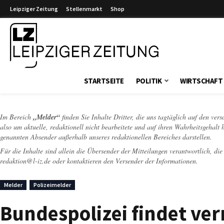
Leipziger Zeitung
Stellenmarkt
Shop
Leipziger Zeitung
STARTSEITE
POLITIK
WIRTSCHAFT
Im Bereich
„Melder“
finden Sie Inhalte Dritter, die uns tagtäglich auf den ver
also um aktuelle, redaktionell nicht bearbeitete und auf ihren Wahrheitsgehalt 
genannten Absender außerhalb unseres redaktionellen Bereiches darstellen.
Für die Inhalte sind allein die Übersender der Mitteilungen verantwortlich, di
redaktion@l-iz.de
oder kontaktieren den Versender der Informationen.
Melder
Polizeimelder
Bundespolizei findet ver