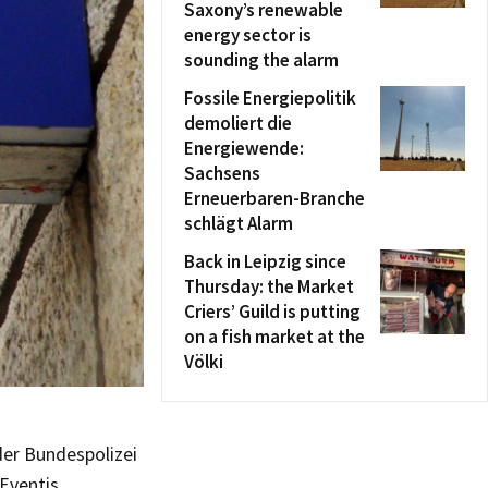
Saxony’s renewable
energy sector is
sounding the alarm
Fossile Energiepolitik
demoliert die
Energiewende:
Sachsens
Erneuerbaren-Branche
schlägt Alarm
Back in Leipzig since
Thursday: the Market
Criers’ Guild is putting
on a fish market at the
Völki
der Bundespolizei
 Eventis