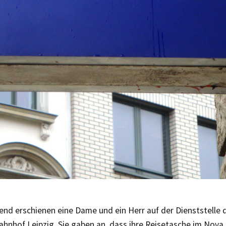
end erschienen eine Dame und ein Herr auf der Dienststelle 
hnhof Leipzig. Sie gaben an, dass ihre Reisetasche im Nova