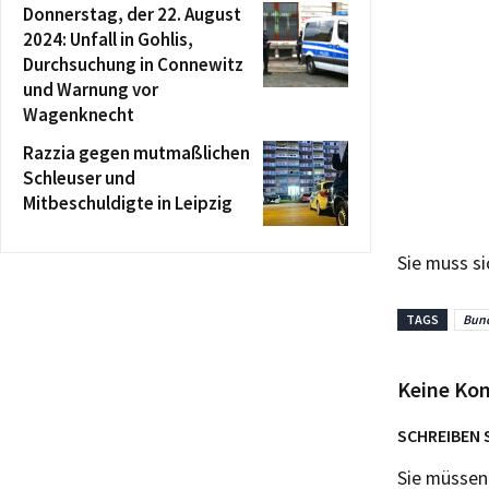
Donnerstag, der 22. August
2024: Unfall in Gohlis,
Durchsuchung in Connewitz
und Warnung vor
Wagenknecht
Razzia gegen mutmaßlichen
Schleuser und
Mitbeschuldigte in Leipzig
Sie muss s
TAGS
Bund
Keine Ko
SCHREIBEN 
Sie müsse