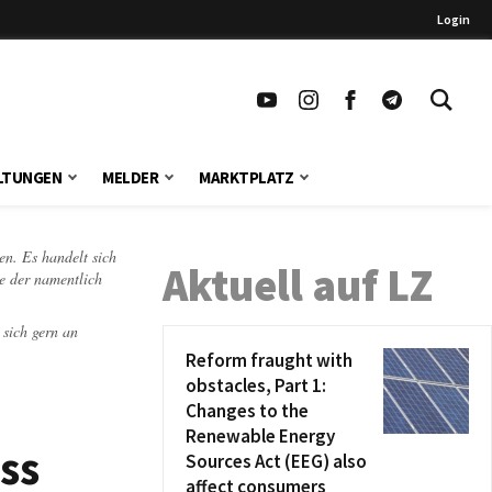
Login
LTUNGEN
MELDER
MARKTPLATZ
en. Es handelt sich
Aktuell auf LZ
te der namentlich
 sich gern an
Reform fraught with
obstacles, Part 1:
Changes to the
Renewable Energy
ss
Sources Act (EEG) also
affect consumers