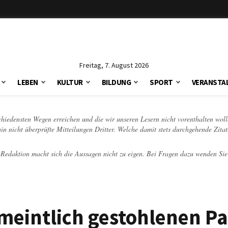
Freitag, 7. August 2026
LEBEN
KULTUR
BILDUNG
SPORT
VERANSTA
schiedensten Wegen erreichen und die wir unseren Lesern nicht vorenthalten woll
hin nicht überprüfte Mitteilungen Dritter. Welche damit stets durchgehende Zita
e Redaktion macht sich die Aussagen nicht zu eigen. Bei Fragen dazu wenden Sie
meintlich gestohlenen Pa