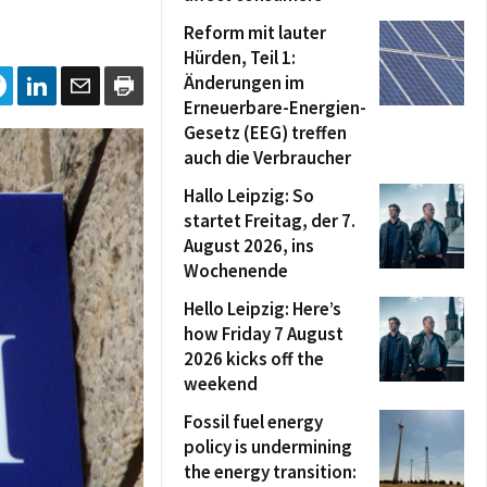
Reform mit lauter
Hürden, Teil 1:
Änderungen im
Erneuerbare-Energien-
Gesetz (EEG) treffen
auch die Verbraucher
Hallo Leipzig: So
startet Freitag, der 7.
August 2026, ins
Wochenende
Hello Leipzig: Here’s
how Friday 7 August
2026 kicks off the
weekend
Fossil fuel energy
policy is undermining
the energy transition: