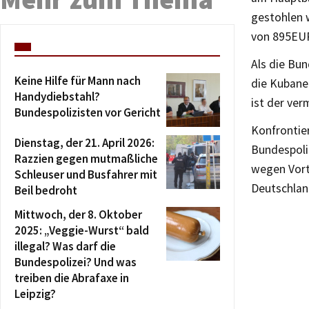
gestohlen 
von 895EUR
Als die Bun
Keine Hilfe für Mann nach
die Kubaner
Handydiebstahl?
ist der ver
Bundespolizisten vor Gericht
Konfrontier
Dienstag, der 21. April 2026:
Bundespoli
Razzien gegen mutmaßliche
wegen Vortä
Schleuser und Busfahrer mit
Deutschlan
Beil bedroht
Mittwoch, der 8. Oktober
2025: „Veggie-Wurst“ bald
illegal? Was darf die
Bundespolizei? Und was
treiben die Abrafaxe in
Leipzig?