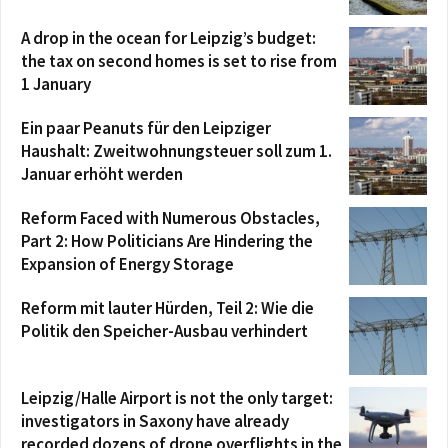
A drop in the ocean for Leipzig’s budget:
the tax on second homes is set to rise from
1 January
Ein paar Peanuts für den Leipziger
Haushalt: Zweitwohnungsteuer soll zum 1.
Januar erhöht werden
Reform Faced with Numerous Obstacles,
Part 2: How Politicians Are Hindering the
Expansion of Energy Storage
Reform mit lauter Hürden, Teil 2: Wie die
Politik den Speicher-Ausbau verhindert
Leipzig/Halle Airport is not the only target:
investigators in Saxony have already
recorded dozens of drone overflights in the