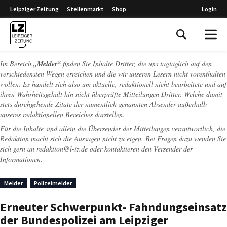
Leipziger Zeitung
Stellenmarkt
Shop
Login
Leipziger Zeitung
Im Bereich
„Melder“
finden Sie Inhalte Dritter, die uns tagtäglich auf den
verschiedensten Wegen erreichen und die wir unseren Lesern nicht vorenthalten
wollen. Es handelt sich also um aktuelle, redaktionell nicht bearbeitete und auf
ihren Wahrheitsgehalt hin nicht überprüfte Mitteilungen Dritter. Welche damit
stets durchgehende Zitate der namentlich genannten Absender außerhalb
unseres redaktionellen Bereiches darstellen.
Für die Inhalte sind allein die Übersender der Mitteilungen verantwortlich, die
Redaktion macht sich die Aussagen nicht zu eigen. Bei Fragen dazu wenden Sie
sich gern an
redaktion@l-iz.de
oder kontaktieren den Versender der
Informationen.
Melder
Polizeimelder
Erneuter Schwerpunkt- Fahndungseinsatz
der Bundespolizei am Leipziger