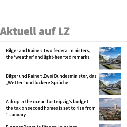
Aktuell auf LZ
Bilger and Rainer: Two federal ministers,
the ‘weather’ and light-hearted remarks
Bilger und Rainer: Zwei Bundesminister, das
„Wetter“ und lockere Sprüche
A drop in the ocean for Leipzig’s budget:
the tax on second homes is set to rise from
1 January
Ein paar Peanuts für den Leipziger