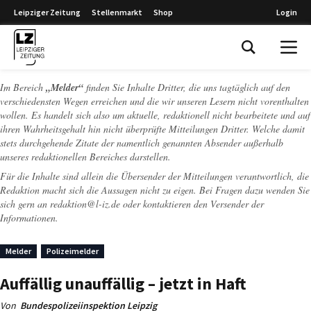
Leipziger Zeitung
Stellenmarkt
Shop
Login
Leipziger Zeitung
Im Bereich
„Melder“
finden Sie Inhalte Dritter, die uns tagtäglich auf den
verschiedensten Wegen erreichen und die wir unseren Lesern nicht vorenthalten
wollen. Es handelt sich also um aktuelle, redaktionell nicht bearbeitete und auf
ihren Wahrheitsgehalt hin nicht überprüfte Mitteilungen Dritter. Welche damit
stets durchgehende Zitate der namentlich genannten Absender außerhalb
unseres redaktionellen Bereiches darstellen.
Für die Inhalte sind allein die Übersender der Mitteilungen verantwortlich, die
Redaktion macht sich die Aussagen nicht zu eigen. Bei Fragen dazu wenden Sie
sich gern an
redaktion@l-iz.de
oder kontaktieren den Versender der
Informationen.
Melder
Polizeimelder
Auffällig unauffällig – jetzt in Haft
Von
Bundespolizeiinspektion Leipzig