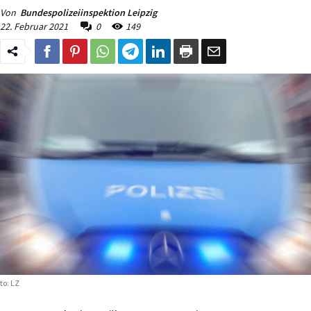
Von
Bundespolizeiinspektion Leipzig
22. Februar 2021
0
149
to: LZ