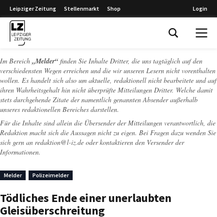
Leipziger Zeitung
Stellenmarkt
Shop
Login
Leipziger Zeitung
Im Bereich
„Melder“
finden Sie Inhalte Dritter, die uns tagtäglich auf den
verschiedensten Wegen erreichen und die wir unseren Lesern nicht vorenthalten
wollen. Es handelt sich also um aktuelle, redaktionell nicht bearbeitete und auf
ihren Wahrheitsgehalt hin nicht überprüfte Mitteilungen Dritter. Welche damit
stets durchgehende Zitate der namentlich genannten Absender außerhalb
unseres redaktionellen Bereiches darstellen.
Für die Inhalte sind allein die Übersender der Mitteilungen verantwortlich, die
Redaktion macht sich die Aussagen nicht zu eigen. Bei Fragen dazu wenden Sie
sich gern an
redaktion@l-iz.de
oder kontaktieren den Versender der
Informationen.
Melder
Polizeimelder
Tödliches Ende einer unerlaubten
Gleisüberschreitung