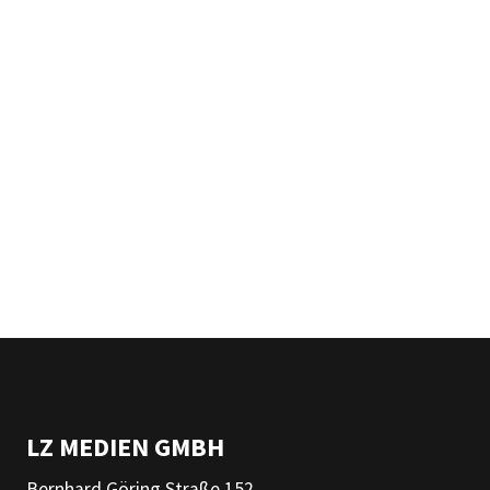
LZ MEDIEN GMBH
Bernhard Göring Straße 152