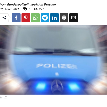
Von
Bundespolizeiinspektion Dresden
25. März 2021
0
221
to: LZ