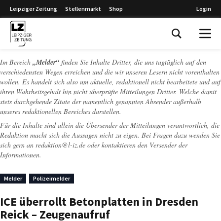
Leipziger Zeitung
Stellenmarkt
Shop
Login
Leipziger Zeitung
Im Bereich
„Melder“
finden Sie Inhalte Dritter, die uns tagtäglich auf den
verschiedensten Wegen erreichen und die wir unseren Lesern nicht vorenthalten
wollen. Es handelt sich also um aktuelle, redaktionell nicht bearbeitete und auf
ihren Wahrheitsgehalt hin nicht überprüfte Mitteilungen Dritter. Welche damit
stets durchgehende Zitate der namentlich genannten Absender außerhalb
unseres redaktionellen Bereiches darstellen.
Für die Inhalte sind allein die Übersender der Mitteilungen verantwortlich, die
Redaktion macht sich die Aussagen nicht zu eigen. Bei Fragen dazu wenden Sie
sich gern an
redaktion@l-iz.de
oder kontaktieren den Versender der
Informationen.
Melder
Polizeimelder
ICE überrollt Betonplatten in Dresden
Reick – Zeugenaufruf