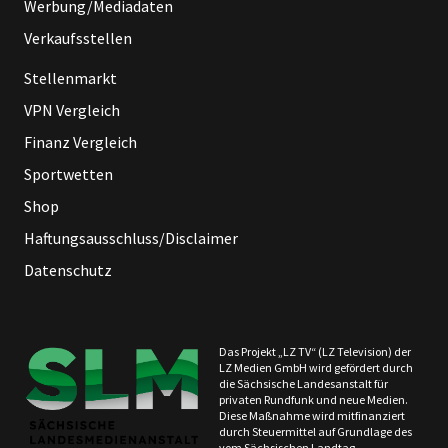
Werbung/Mediadaten
Verkaufsstellen
Stellenmarkt
VPN Vergleich
Finanz Vergleich
Sportwetten
Shop
Haftungsausschluss/Disclaimer
Datenschutz
Das Projekt „LZ TV“ (LZ Television) der
LZ Medien GmbH wird gefördert durch
die Sächsische Landesanstalt für
privaten Rundfunk und neue Medien.
Diese Maßnahme wird mitfinanziert
durch Steuermittel auf Grundlage des
vom Sächsischen Landtag