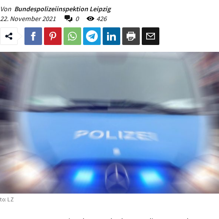
Von
Bundespolizeiinspektion Leipzig
22. November 2021
0
426
to: LZ