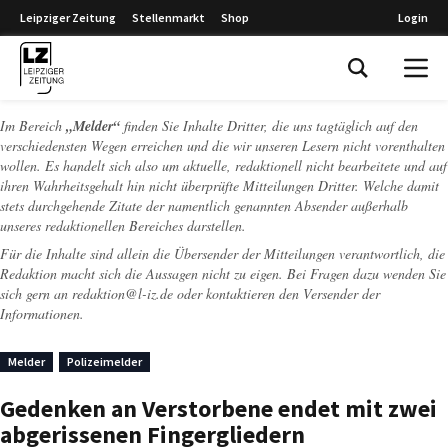
Leipziger Zeitung
Stellenmarkt
Shop
Login
Leipziger Zeitung
Im Bereich
„Melder“
finden Sie Inhalte Dritter, die uns tagtäglich auf den
verschiedensten Wegen erreichen und die wir unseren Lesern nicht vorenthalten
wollen. Es handelt sich also um aktuelle, redaktionell nicht bearbeitete und auf
ihren Wahrheitsgehalt hin nicht überprüfte Mitteilungen Dritter. Welche damit
stets durchgehende Zitate der namentlich genannten Absender außerhalb
unseres redaktionellen Bereiches darstellen.
Für die Inhalte sind allein die Übersender der Mitteilungen verantwortlich, die
Redaktion macht sich die Aussagen nicht zu eigen. Bei Fragen dazu wenden Sie
sich gern an
redaktion@l-iz.de
oder kontaktieren den Versender der
Informationen.
Melder
Polizeimelder
Gedenken an Verstorbene endet mit zwei
abgerissenen Fingergliedern