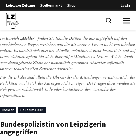
Leipziger Zeitung
Stellenmarkt
Shop
Login
Leipziger Zeitung
Im Bereich
„Melder“
finden Sie Inhalte Dritter, die uns tagtäglich auf den
verschiedensten Wegen erreichen und die wir unseren Lesern nicht vorenthalten
wollen. Es handelt sich also um aktuelle, redaktionell nicht bearbeitete und auf
ihren Wahrheitsgehalt hin nicht überprüfte Mitteilungen Dritter. Welche damit
stets durchgehende Zitate der namentlich genannten Absender außerhalb
unseres redaktionellen Bereiches darstellen.
Für die Inhalte sind allein die Übersender der Mitteilungen verantwortlich, die
Redaktion macht sich die Aussagen nicht zu eigen. Bei Fragen dazu wenden Sie
sich gern an
redaktion@l-iz.de
oder kontaktieren den Versender der
Informationen.
Melder
Polizeimelder
Bundespolizistin von Leipzigerin
angegriffen