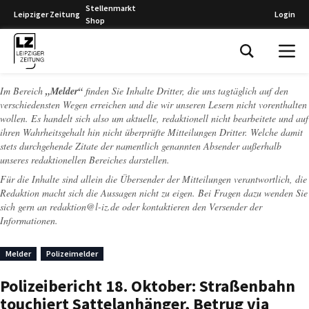
Stellenmarkt
Leipziger Zeitung
Login
Shop
Leipziger Zeitung
Im Bereich
„Melder“
finden Sie Inhalte Dritter, die uns tagtäglich auf den
verschiedensten Wegen erreichen und die wir unseren Lesern nicht vorenthalten
wollen. Es handelt sich also um aktuelle, redaktionell nicht bearbeitete und auf
ihren Wahrheitsgehalt hin nicht überprüfte Mitteilungen Dritter. Welche damit
stets durchgehende Zitate der namentlich genannten Absender außerhalb
unseres redaktionellen Bereiches darstellen.
Für die Inhalte sind allein die Übersender der Mitteilungen verantwortlich, die
Redaktion macht sich die Aussagen nicht zu eigen. Bei Fragen dazu wenden Sie
sich gern an
redaktion@l-iz.de
oder kontaktieren den Versender der
Informationen.
Melder
Polizeimelder
Polizeibericht 18. Oktober: Straßenbahn
touchiert Sattelanhänger, Betrug via