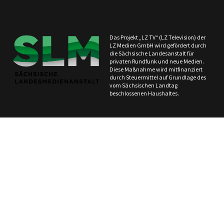
Das Projekt „LZ TV“ (LZ Television) der
LZ Medien GmbH wird gefördert durch
die Sächsische Landesanstalt für
privaten Rundfunk und neue Medien.
Diese Maßnahme wird mitfinanziert
durch Steuermittel auf Grundlage des
vom Sächsischen Landtag
beschlossenen Haushaltes.