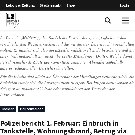
Leipziger Zeitung
Stellenmarkt
Shop
Login
Leipziger Zeitung
Im Bereich
„Melder“
finden Sie Inhalte Dritter, die uns tagtäglich auf den
verschiedensten Wegen erreichen und die wir unseren Lesern nicht vorenthalten
wollen. Es handelt sich also um aktuelle, redaktionell nicht bearbeitete und auf
ihren Wahrheitsgehalt hin nicht überprüfte Mitteilungen Dritter. Welche damit
stets durchgehende Zitate der namentlich genannten Absender außerhalb
unseres redaktionellen Bereiches darstellen.
Für die Inhalte sind allein die Übersender der Mitteilungen verantwortlich, die
Redaktion macht sich die Aussagen nicht zu eigen. Bei Fragen dazu wenden Sie
sich gern an
redaktion@l-iz.de
oder kontaktieren den Versender der
Informationen.
Melder
Polizeimelder
Polizeibericht 1. Februar: Einbruch in
Tankstelle, Wohnungsbrand, Betrug via